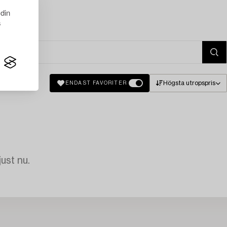
 din
s
Högsta utropspris
ENDAST FAVORITER
just nu.