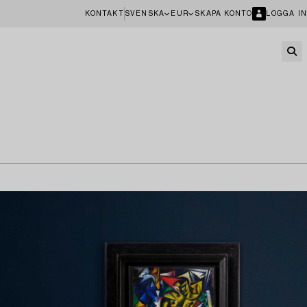
KONTAKT
SVENSKA
EUR
SKAPA KONTO
LOGGA IN