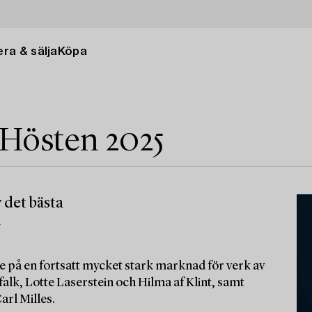
ra & sälja
Köpa
 Hösten 2025
 det bästa
m
e på en fortsatt mycket stark marknad för verk av
alk, Lotte Laserstein och Hilma af Klint, samt
arl Milles.