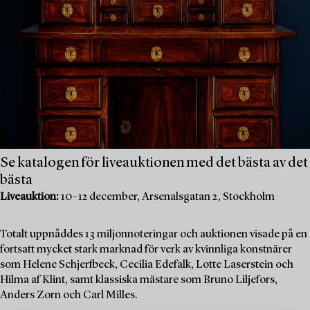
Se katalogen för liveauktionen med det bästa av det
bästa
Liveauktion:
10–12 december, Arsenalsgatan 2, Stockholm
Totalt uppnåddes 13 miljonnoteringar och auktionen visade på en
fortsatt mycket stark marknad för verk av kvinnliga konstnärer
som Helene Schjerfbeck, Cecilia Edefalk, Lotte Laserstein och
Hilma af Klint, samt klassiska mästare som Bruno Liljefors,
Anders Zorn och Carl Milles.