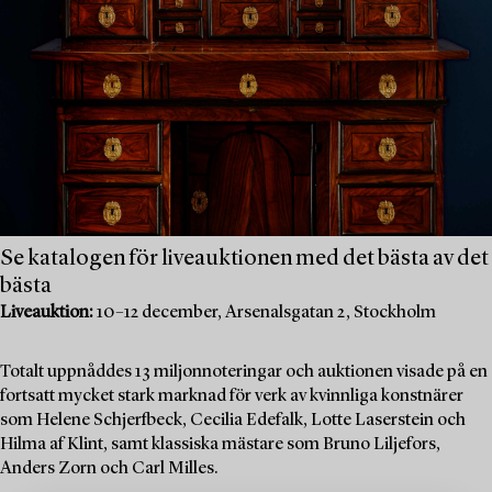
Se katalogen för liveauktionen med det bästa av det
bästa
Liveauktion:
10–12 december, Arsenalsgatan 2, Stockholm
Totalt uppnåddes 13 miljonnoteringar och auktionen visade på en
fortsatt mycket stark marknad för verk av kvinnliga konstnärer
som Helene Schjerfbeck, Cecilia Edefalk, Lotte Laserstein och
Hilma af Klint, samt klassiska mästare som Bruno Liljefors,
Anders Zorn och Carl Milles.