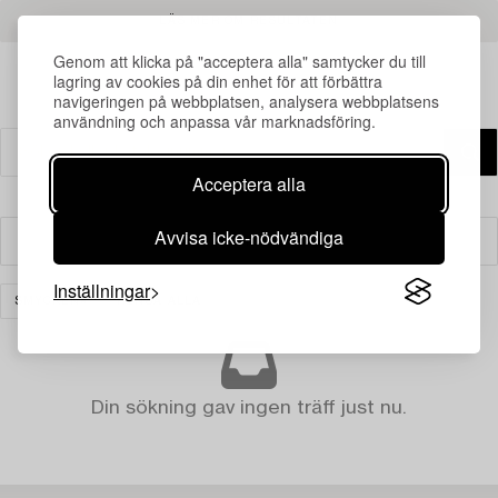
LÄS MER OM RESULTATEN
Genom att klicka på "acceptera alla" samtycker du till
lagring av cookies på din enhet för att förbättra
navigeringen på webbplatsen, analysera webbplatsens
användning och anpassa vår marknadsföring.
Acceptera alla
Avvisa icke-nödvändiga
Filter
Inställningar
SMYCKEN
RENSA ALLA
Din sökning gav ingen träff just nu.