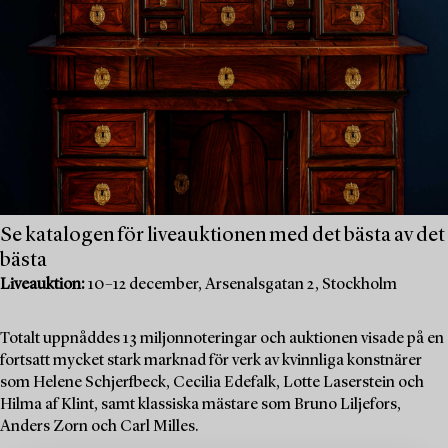
Se katalogen för liveauktionen med det bästa av det
bästa
Liveauktion:
10–12 december, Arsenalsgatan 2, Stockholm
Totalt uppnåddes 13 miljonnoteringar och auktionen visade på en
fortsatt mycket stark marknad för verk av kvinnliga konstnärer
som Helene Schjerfbeck, Cecilia Edefalk, Lotte Laserstein och
Hilma af Klint, samt klassiska mästare som Bruno Liljefors,
Anders Zorn och Carl Milles.