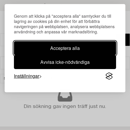
LÄS MER OM RESULTATEN
Genom att klicka på "acceptera alla" samtycker du till
lagring av cookies på din enhet för att förbättra
navigeringen på webbplatsen, analysera webbplatsens
användning och anpassa vår marknadsföring.
Acceptera alla
Avvisa icke-nödvändiga
Filter
Inställningar
SMYCKEN
RENSA ALLA
Din sökning gav ingen träff just nu.