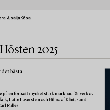
ra & sälja
Köpa
 Hösten 2025
 det bästa
m
e på en fortsatt mycket stark marknad för verk av
alk, Lotte Laserstein och Hilma af Klint, samt
arl Milles.