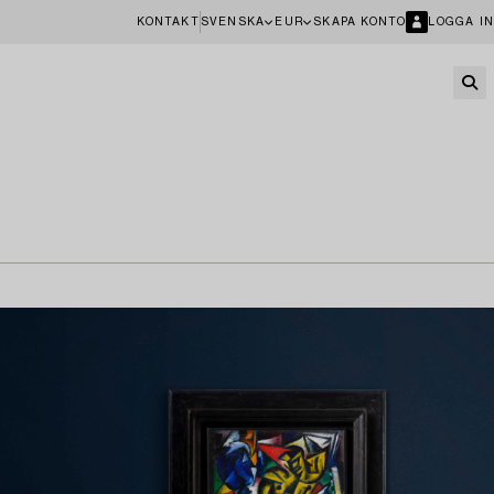
KONTAKT
SVENSKA
EUR
SKAPA KONTO
LOGGA IN