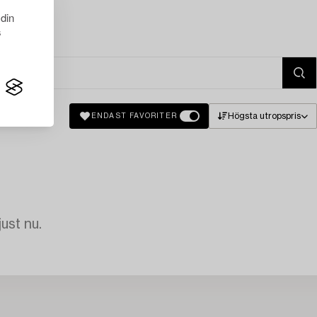
 din
s
Högsta utropspris
ENDAST FAVORITER
just nu.