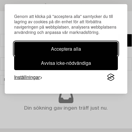
LÄS MER OM RESULTATEN
Genom att klicka på "acceptera alla" samtycker du till
lagring av cookies på din enhet för att förbättra
navigeringen på webbplatsen, analysera webbplatsens
användning och anpassa vår marknadsföring.
Acceptera alla
Avvisa icke-nödvändiga
Filter
Inställningar
SMYCKEN
RENSA ALLA
Din sökning gav ingen träff just nu.