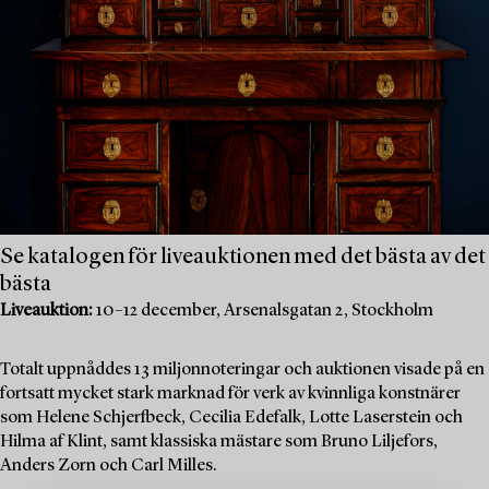
Se katalogen för liveauktionen med det bästa av det
bästa
Liveauktion:
10–12 december, Arsenalsgatan 2, Stockholm
Totalt uppnåddes 13 miljonnoteringar och auktionen visade på en
fortsatt mycket stark marknad för verk av kvinnliga konstnärer
som Helene Schjerfbeck, Cecilia Edefalk, Lotte Laserstein och
Hilma af Klint, samt klassiska mästare som Bruno Liljefors,
Anders Zorn och Carl Milles.