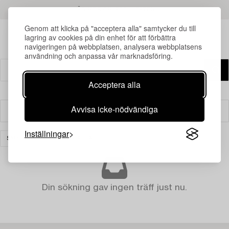
LÄS MER OM RESULTATEN
Genom att klicka på "acceptera alla" samtycker du till
lagring av cookies på din enhet för att förbättra
navigeringen på webbplatsen, analysera webbplatsens
användning och anpassa vår marknadsföring.
Acceptera alla
Avvisa icke-nödvändiga
Filter
Inställningar
SMYCKEN
RENSA ALLA
Din sökning gav ingen träff just nu.