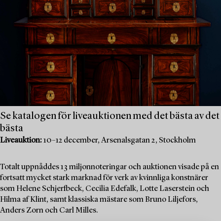
Se katalogen för liveauktionen med det bästa av det
bästa
Liveauktion:
10–12 december, Arsenalsgatan 2, Stockholm
Totalt uppnåddes 13 miljonnoteringar och auktionen visade på en
fortsatt mycket stark marknad för verk av kvinnliga konstnärer
som Helene Schjerfbeck, Cecilia Edefalk, Lotte Laserstein och
Hilma af Klint, samt klassiska mästare som Bruno Liljefors,
Anders Zorn och Carl Milles.