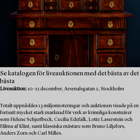
Se katalogen för liveauktionen med det bästa av det
bästa
Liveauktion:
10–12 december, Arsenalsgatan 2, Stockholm
Totalt uppnåddes 13 miljonnoteringar och auktionen visade på en
fortsatt mycket stark marknad för verk av kvinnliga konstnärer
som Helene Schjerfbeck, Cecilia Edefalk, Lotte Laserstein och
Hilma af Klint, samt klassiska mästare som Bruno Liljefors,
Anders Zorn och Carl Milles.