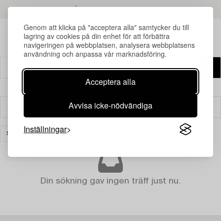
LÄS MER OM RESULTATEN
Genom att klicka på "acceptera alla" samtycker du till
lagring av cookies på din enhet för att förbättra
navigeringen på webbplatsen, analysera webbplatsens
användning och anpassa vår marknadsföring.
Acceptera alla
Avvisa icke-nödvändiga
Filter
Inställningar
SMYCKEN
RENSA ALLA
Din sökning gav ingen träff just nu.