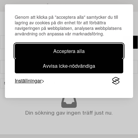
LÄS MER OM RESULTATEN
Genom att klicka på "acceptera alla" samtycker du till
lagring av cookies på din enhet för att förbättra
navigeringen på webbplatsen, analysera webbplatsens
användning och anpassa vår marknadsföring.
Acceptera alla
Avvisa icke-nödvändiga
Filter
Inställningar
SMYCKEN
RENSA ALLA
Din sökning gav ingen träff just nu.