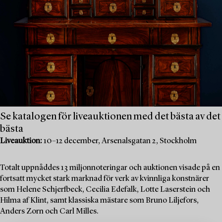
Se katalogen för liveauktionen med det bästa av det
bästa
Liveauktion:
10–12 december, Arsenalsgatan 2, Stockholm
Totalt uppnåddes 13 miljonnoteringar och auktionen visade på en
fortsatt mycket stark marknad för verk av kvinnliga konstnärer
som Helene Schjerfbeck, Cecilia Edefalk, Lotte Laserstein och
Hilma af Klint, samt klassiska mästare som Bruno Liljefors,
Anders Zorn och Carl Milles.