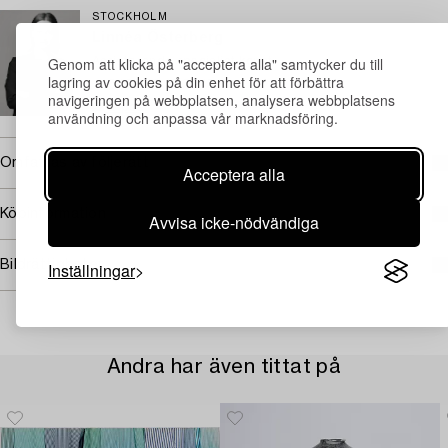
STOCKHOLM
Linnéa Österberg
Genom att klicka på "acceptera alla" samtycker du till
Assisterande specialist konst
lagring av cookies på din enhet för att förbättra
+46 (0)739 16 36 13
navigeringen på webbplatsen, analysera webbplatsens
E-post
användning och anpassa vår marknadsföring.
Omfattas av följerätt
Acceptera alla
Köpinformation
Avvisa icke-nödvändiga
Bildrättigheter
Inställningar
Andra har även tittat på