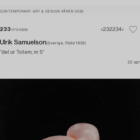
CONTEMPORARY ART & DESIGN VÅREN 2026
233
232
234
(1704929)
Ulrik Samuelson
(Sverige, Född 1935)
”del ur Totem, nr 5”
22 apr