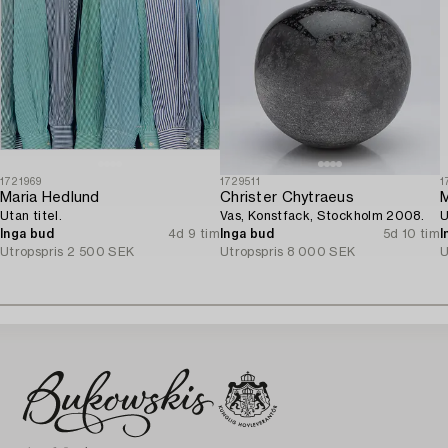
1721969
1729511
1
Maria Hedlund
Christer Chytraeus
M
Utan titel.
Vas, Konstfack, Stockholm 2008.
U
Inga bud
4d 9 tim
Inga bud
5d 10 tim
I
Utropspris
2 500 SEK
Utropspris
8 000 SEK
U