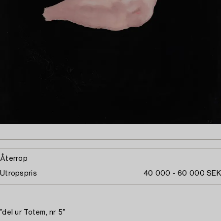
Återrop
Utropspris
40 000 - 60 000 SEK
”del ur Totem, nr 5”