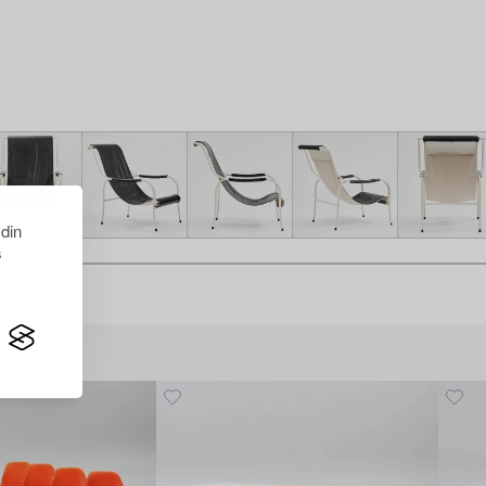
 din
s