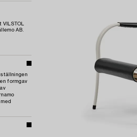
kt VILSTOL
ällemo AB.
ställningen
 den formgav
 av
ärnamo
r med