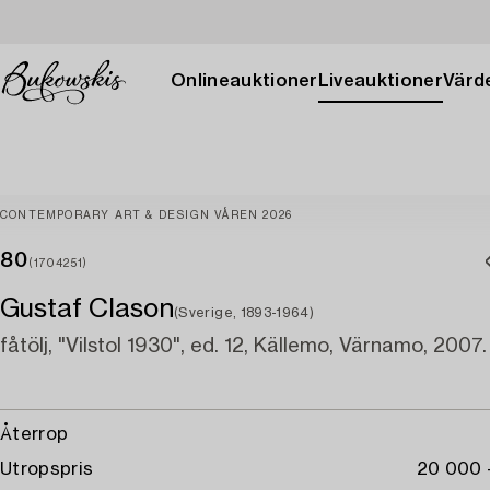
Onlineauktioner
Liveauktioner
Värde
CONTEMPORARY ART & DESIGN VÅREN 2026
80
(1704251)
Gustaf Clason
(Sverige, 1893-1964)
fåtölj, "Vilstol 1930", ed. 12, Källemo, Värnamo, 2007.
Återrop
Utropspris
20 000 