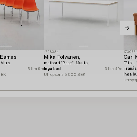
1728084
173037
y Eames
Mika Tolvanen,
Carl
 Vitra.
matbord "Base", Muuto,
Fåtölj
Tranås
5 tim 9m
Inga bud
3 tim 49m
Inga b
SEK
Utropspris
5 000 SEK
Utrops