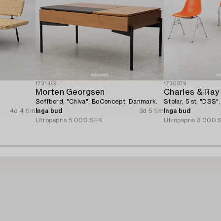
1731499
1730379
Morten Georgsen
Charles & Ra
Soffbord, "Chiva", BoConcept, Danmark.
Stolar, 5 st, "DSS",
4d 4 tim
Inga bud
3d 5 tim
Inga bud
Utropspris
5 000 SEK
Utropspris
3 000 