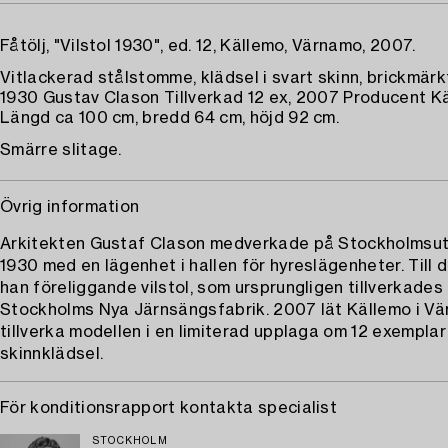
Fåtölj, "Vilstol 1930", ed. 12, Källemo, Värnamo, 2007.
Vitlackerad stålstomme, klädsel i svart skinn, brickmär
1930 Gustav Clason Tillverkad 12 ex, 2007 Producent K
Längd ca 100 cm, bredd 64 cm, höjd 92 cm.
Smärre slitage.
Övrig information
Arkitekten Gustaf Clason medverkade på Stockholmsut
1930 med en lägenhet i hallen för hyreslägenheter. Till
han föreliggande vilstol, som ursprungligen tillverkades
Stockholms Nya Järnsängsfabrik. 2007 lät Källemo i V
tillverka modellen i en limiterad upplaga om 12 exempla
skinnklädsel.
För konditionsrapport kontakta specialist
STOCKHOLM