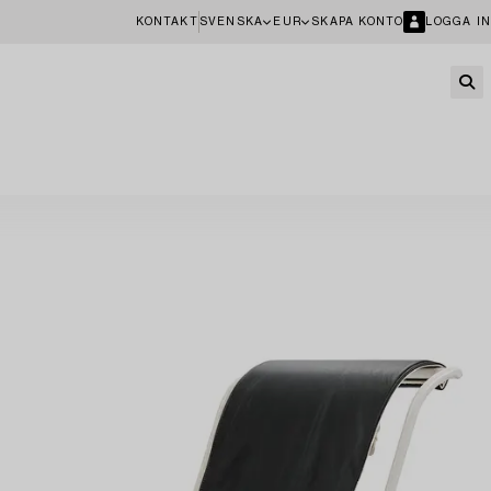
KONTAKT
SVENSKA
EUR
SKAPA KONTO
LOGGA IN