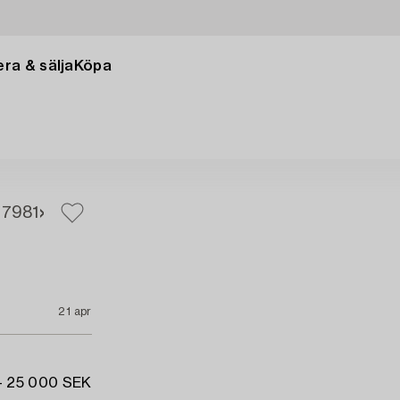
ra & sälja
Köpa
79
81
21 apr
- 25 000 SEK