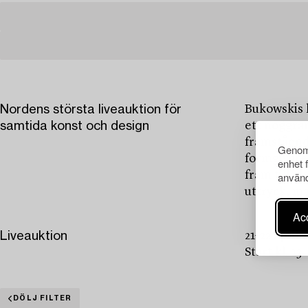
Nordens största liveauktion för
Bukowskis 
samtida konst och design
ett noggran
framståend
Genom 
formgivare
enhet 
fram till i
använd
uttryck, ma
Acc
Liveauktion
21–22 april
Start kl. 13
DÖLJ FILTER