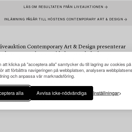
LÄS OM RESULTATEN FRÅN LIVEAUKTIONEN
INLÄMNING PÅGÅR TILL HÖSTENS CONTEMPORARY ART & DESIGN
liveauktion Contemporary Art & Design presenterar
t kurerat urval av samtida konst och design av
e svenska och internationella konstnärer och
att klicka på "acceptera alla" samtycker du till lagring av cookies på
. Auktionen omfattar verk från mitten av 1900-talet
för att förbättra navigeringen på webbplatsen, analysera webbplatsen
dag och erbjuder en betydande bredd vad gäller
ning och anpassa vår marknadsföring.
terial och konstnärliga perspektiv.
eptera alla
Avvisa icke-nödvändiga
Inställningar
 2026, Arsenalsgatan 2, Stockholm