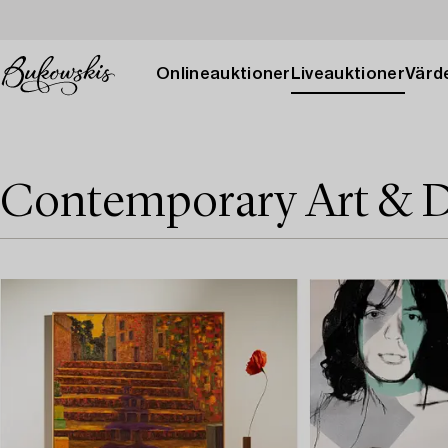
Onlineauktioner
Liveauktioner
Värde
Contemporary Art & D