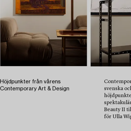
Höjdpunkter från vårens
Contempora
Contemporary Art & Design
svenska oc
höjdpunkte
spektakulä
Beauty II t
för Ulla W