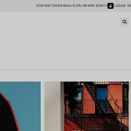
KONTAKT
SVENSKA
EUR
SKAPA KONTO
LOGGA IN