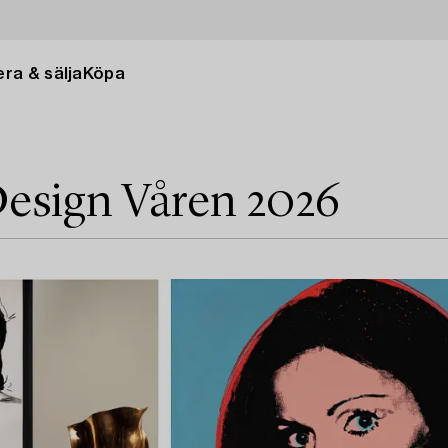
ra & sälja
Köpa
esign Våren 2026