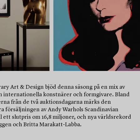
ry Art & Design bjöd denna säsong på en mix av
h internationella konstnärer och formgivare. Bland
rna från de två auktionsdagarna märks den
ra försäljningen av Andy Warhols Scandinavian
ill ett slutpris om 16,8 miljoner, och nya världsrekord
iggen och Britta Marakatt-Labba.