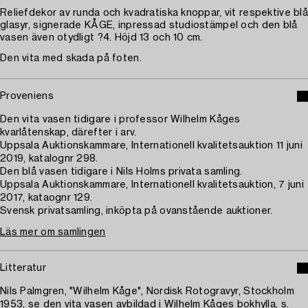
Reliefdekor av runda och kvadratiska knoppar, vit respektive blå
glasyr, signerade KÅGE, inpressad studiostämpel och den blå
vasen även otydligt ?4. Höjd 13 och 10 cm.
Den vita med skada på foten.
Proveniens
Den vita vasen tidigare i professor Wilhelm Kåges
kvarlåtenskap, därefter i arv.
Uppsala Auktionskammare, Internationell kvalitetsauktion 11 juni
2019, katalognr 298.
Den blå vasen tidigare i Nils Holms privata samling.
Uppsala Auktionskammare, Internationell kvalitetsauktion, 7 juni
2017, kataognr 129.
Svensk privatsamling, inköpta på ovanstående auktioner.
Läs mer om samlingen
Litteratur
Nils Palmgren, "Wilhelm Kåge", Nordisk Rotogravyr, Stockholm
1953, se den vita vasen avbildad i Wilhelm Kåges bokhylla, s.