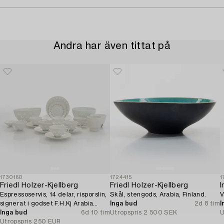
Andra har även tittat på
1730160
1724415
1
Friedl Holzer-Kjellberg
Friedl Holzer-Kjellberg
I
Espressoservis, 14 delar, risporslin,
Skål, stengods, Arabia, Finland.
V
signerat i godset F.H.Kj Arabia
Inga bud
2d 8 tim
I
Finland.
Inga bud
6d 10 tim
Utropspris
2 500 SEK
U
Utropspris
250 EUR