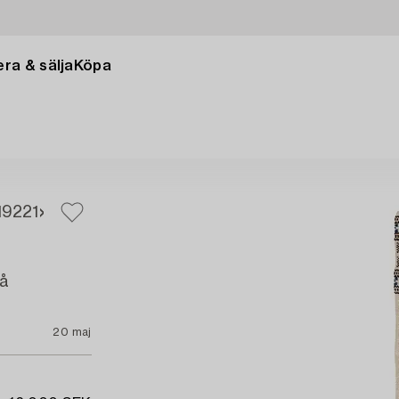
ra & sälja
Köpa
19
221
på
20 maj