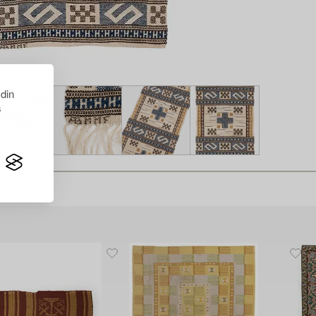
 din
s