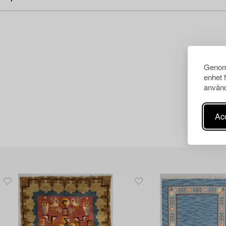
Genom 
enhet 
använd
Acc