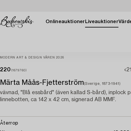
Onlineauktioner
Liveauktioner
Värde
MODERN ART & DESIGN VÅREN 2026
220
2
(1679760)
Märta Måås-Fjetterström
(Sverige, 1873-1941)
vävnad, "Blå essbård" (även kallad S-bård), inplock 
linnebotten, ca 142 x 42 cm, signerad AB MMF.
Återrop