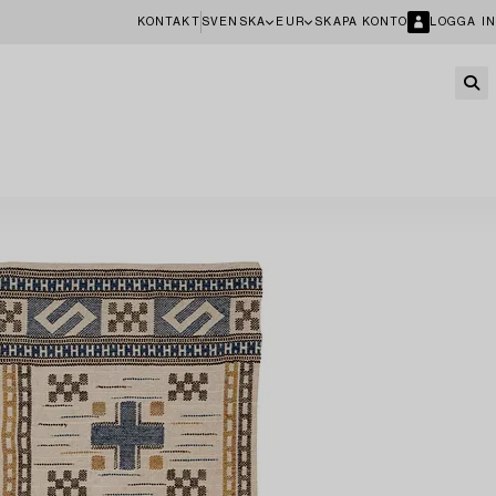
KONTAKT
SVENSKA
EUR
SKAPA KONTO
LOGGA IN