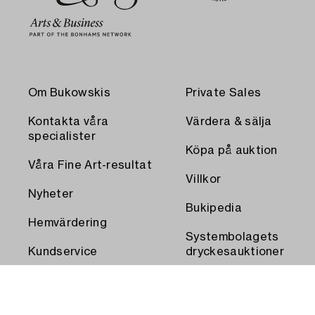
Om Bukowskis
Private Sales
Kontakta våra
Värdera & sälja
specialister
Köpa på auktion
Våra Fine Art-resultat
Villkor
Nyheter
Bukipedia
Hemvärdering
Systembolagets
Kundservice
dryckesauktioner
Transport och
Press
uthämtning