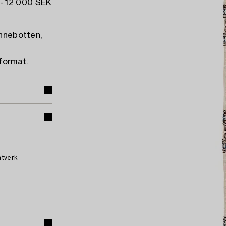
- 12 000 SEK
innebotten,
 format.
ntverk