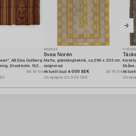
1698024
173095
n
Svea Norén
Täcke
sen", AB Elsa Gullberg
Matta, gobelängteknik, ca 296 x 203 cm,
korssty
dning, Stockholm, 1920-
osignerad.
Skåne,
8d 19 tim
Aktuellt bud
4 000 SEK
5d 18 tim
Aktuel
SEK
Utropspris
20 000 SEK
Utrops