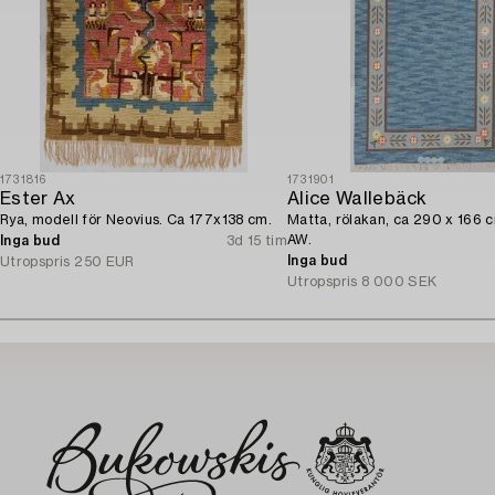
1731816
1731901
Ester Ax
Alice Wallebäck
Rya, modell för Neovius. Ca 177x138 cm.
Matta, rölakan, ca 290 x 166 
AW.
Inga bud
3d 15 tim
Inga bud
Utropspris
250 EUR
Utropspris
8 000 SEK