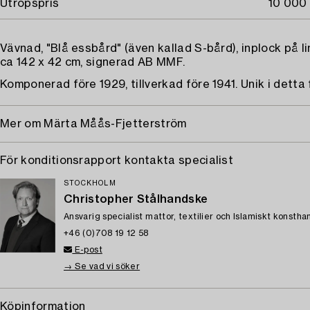
Utropspris
10 000 
Vävnad, "Blå essbård" (även kallad S-bård), inplock på l
ca 142 x 42 cm, signerad AB MMF.
Komponerad före 1929, tillverkad före 1941. Unik i detta
Mer om Märta Måås-Fjetterström
För konditionsrapport kontakta specialist
STOCKHOLM
Christopher Stålhandske
Ansvarig specialist mattor, textilier och Islamiskt konstha
+46 (0)708 19 12 58
E-post
→ Se vad vi söker
Köpinformation