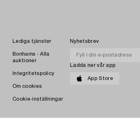
Lediga tjänster
Nyhetsbrev
Bonhams - Alla
auktioner
Ladda ner vår app
Integritetspolicy
App Store
Om cookies
Cookie-inställningar