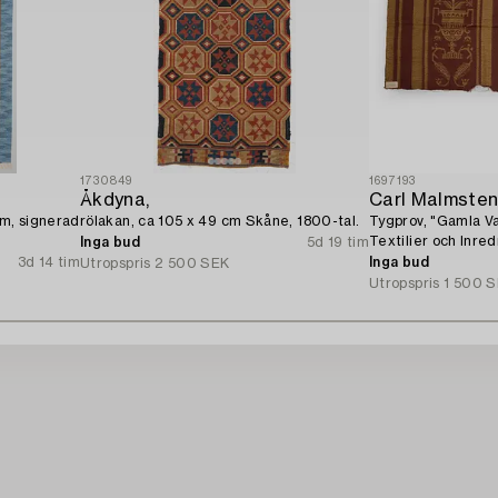
1730849
1697193
Åkdyna,
Carl Malmste
cm, signerad
rölakan, ca 105 x 49 cm Skåne, 1800-tal.
Tygprov, "Gamla Va
Textilier och Inre
Inga bud
5d 19 tim
tal.
3d 14 tim
Inga bud
Utropspris
2 500 SEK
Utropspris
1 500 