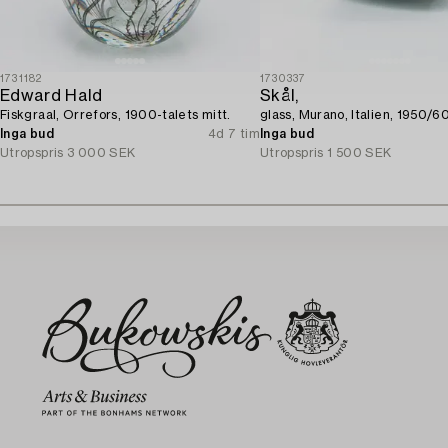
1731182
1730337
Edward Hald
Skål,
Fiskgraal, Orrefors, 1900-talets mitt.
glass, Murano, Italien, 1950/60
Inga bud
4d 7 tim
Inga bud
Utropspris
3 000 SEK
Utropspris
1 500 SEK