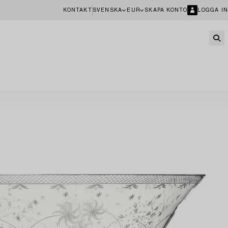
KONTAKT
SVENSKA
EUR
SKAPA KONTO
LOGGA IN