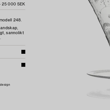
- 25 000 SEK
 modell 248.
klandskap,
gt, sannolikt
.
 design