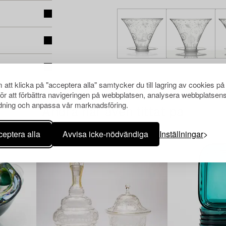
att klicka på "acceptera alla" samtycker du till lagring av cookies på
för att förbättra navigeringen på webbplatsen, analysera webbplatsen
ning och anpassa vår marknadsföring.
Andra har även tittat på
eptera alla
Avvisa icke-nödvändiga
Inställningar