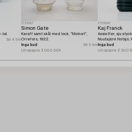
1729167
1729341
Simon Gate
Kaj Franck
-tal.
Karaff samt skål med lock, "Molnet",
Assietter, sju stycken, grönt glas,
Orrefors, 1922.
Nuutajärvi Notsjö, 
5d 4 tim
Inga bud
3d 5 tim
Inga bud
Utropspris
3 000 SEK
Utropspris
2 500 