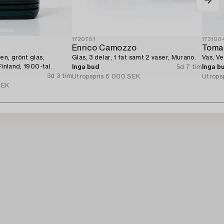
1720701
173100
Enrico Camozzo
Toma
Glas, 3 delar, 1 fat samt 2 vaser, Murano.
Vas, Ve
Finland, 1900-tal.
Inga bud
5d 7 tim
Inga b
3d 3 tim
Utropspris
6 000 SEK
Utrops
SEK