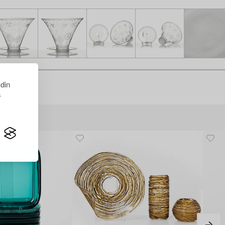
 din
s