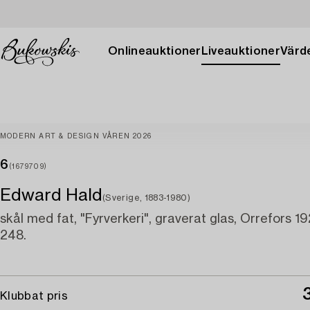
Onlineauktioner
Liveauktioner
Värde
MODERN ART & DESIGN VÅREN 2026
6
(1679709)
Edward Hald
(Sverige, 1883-1980)
skål med fat, "Fyrverkeri", graverat glas, Orrefors 1
248.
Klubbat pris