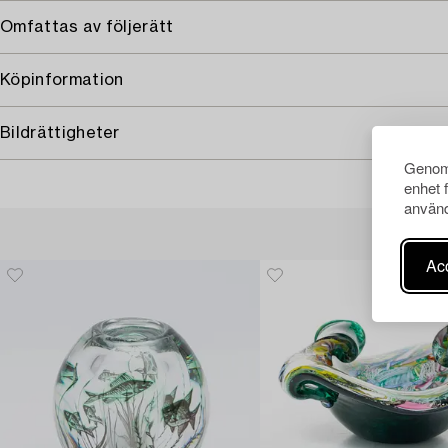
Omfattas av följerätt
Köpinformation
Bildrättigheter
Genom 
enhet 
använd
Acc