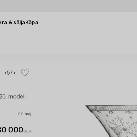
ra & sälja
Köpa
5
7
925, modell
20 maj
30 000
SEK