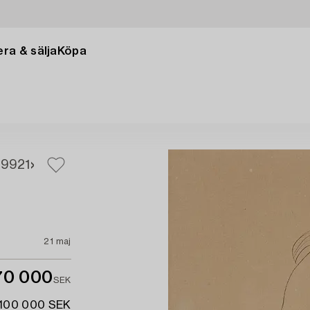
ra & sälja
Köpa
19
921
21 maj
70 000
SEK
 100 000 SEK