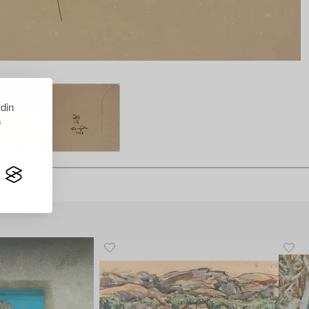
 din
s