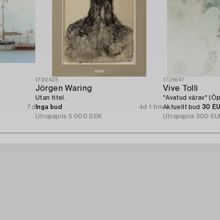
1730423
1726647
Jörgen Waring
Vive Tolli
Utan titel.
"Avatud värav" (Öp
7d
Inga bud
4d 1 tim
Aktuellt bud
30 E
Utropspris
5 000 SEK
Utropspris
300 EU