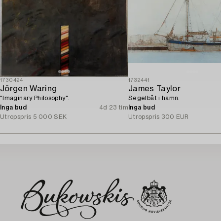
1730424
1732441
Jörgen Waring
James Taylor
"Imaginary Philosophy".
Segelbåt i hamn.
Inga bud
4d 23 tim
Inga bud
Utropspris
5 000 SEK
Utropspris
300 EUR