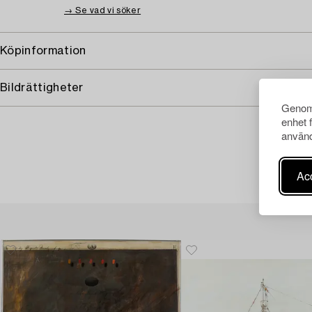
→ Se vad vi söker
Köpinformation
Bildrättigheter
Genom 
enhet 
använd
Acc