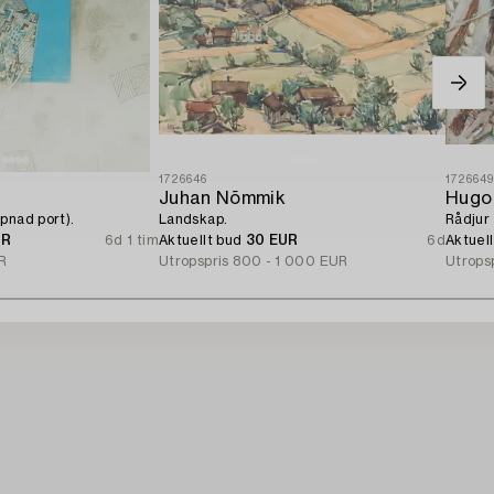
1726646
172664
Juhan Nõmmik
Hugo
pnad port).
Landskap.
Rådjur 
UR
6d 1 tim
Aktuellt bud
30 EUR
6d
Aktuel
R
Utropspris
800 - 1 000 EUR
Utrops