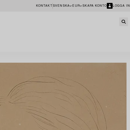
KONTAKT
SVENSKA
EUR
SKAPA KONTO
LOGGA IN