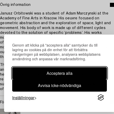
Övrig information
Janusz Orbitowski was a student of Adam Marczynski at the
Academy of Fine Arts in Kracow. His oeuvre focused on
geometric abstraction and the exploration of space, light and
movement. His body of work is made up of different cycles
devoted to the solution of specific ‘problems’. His works
mostly consist of squares and rectangles which mark out areas
of gradual change in tone or saturation of colour. Through the
Genom att klicka på "acceptera alla" samtycker du till
moves of brighter or darker tones, geometric arrangements are
lagring av cookies på din enhet för att förbättra
outlined, and the use of optical illusions like irradiation evoke
navigeringen på webbplatsen, analysera webbplatsens
the impression of relief convexities.
användning och anpassa vår marknadsföring.
Three dimensionality entered Orbitowski’s work very early on
and remained a characteristic feature. As in the present work,
Acceptera alla
he would typically produce reliefs by gluing square or
rectangular pieces in layers so that they rise in tiers from the
Avvisa icke-nödvändiga
surface of the background, thus imbuing the works with a kind
of structured dynamism.
Inställningar
För konditionsrapport kontakta specialist
STOCKHOLM