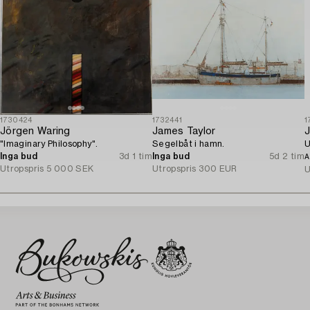
1730424
1732441
1
Jörgen Waring
James Taylor
J
"Imaginary Philosophy".
Segelbåt i hamn.
U
Inga bud
3d 1 tim
Inga bud
5d 2 tim
A
Utropspris
5 000 SEK
Utropspris
300 EUR
U