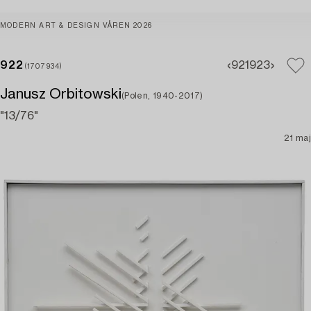
MODERN ART & DESIGN VÅREN 2026
922
921
923
(1707934)
Janusz Orbitowski
(Polen, 1940-2017)
"13/76"
21 maj