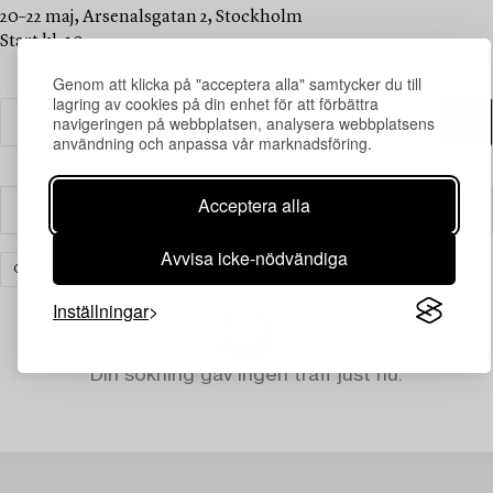
20–22 maj, Arsenalsgatan 2, Stockholm
Start kl. 10
Genom att klicka på "acceptera alla" samtycker du till
lagring av cookies på din enhet för att förbättra
navigeringen på webbplatsen, analysera webbplatsens
användning och anpassa vår marknadsföring.
Acceptera alla
Filter
Avvisa icke-nödvändiga
GLAS
RENSA ALLA
Inställningar
Din sökning gav ingen träff just nu.