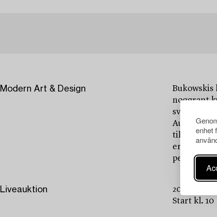
Modern Art & Design
Bukowskis 
noggrant k
svenska oc
Genom 
Auktionen 
enhet 
till moder
använd
erbjuder en
perspektiv.
Acc
Liveauktion
20–22 maj,
Start kl. 10