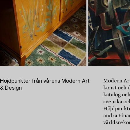
Höjdpunkter från vårens Modern Art
Modern Art
& Design
konst och 
katalog och
svenska oc
Höjdpunkte
andra Einar
världsrekor