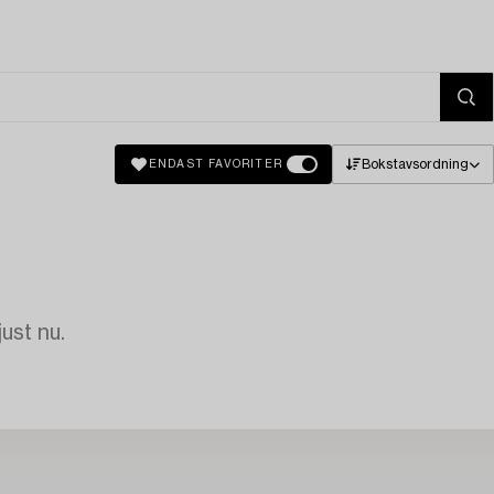
Bokstavsordning
ENDAST FAVORITER
just nu.