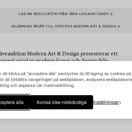
LÄS OM RESULTATEN FRÅN VÅRA LIVEAUKTIONER
INLÄMNING PÅGÅR TILL HÖSTENS MODERN ART & DESIGN
liveauktion Modern Art & Design presenterar ett
urerat urval av modern konst och design från
h internationella konstnärer och formgivare.
att klicka på "acceptera alla" samtycker du till lagring av cookies på
omfattar verk från det tidiga 1900-talets genombrott
för att förbättra navigeringen på webbplatsen, analysera webbplatsen
nismens höjdpunkt kring mitten av seklet och
ning och anpassa vår marknadsföring.
 bredd av uttryck, material och konstnärliga
eptera alla
Avvisa icke-nödvändiga
Inställningar
 Arsenalsgatan 2, Stockholm