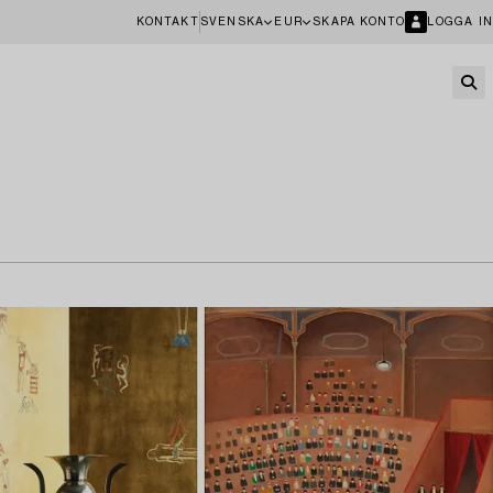
KONTAKT
SVENSKA
EUR
SKAPA KONTO
LOGGA IN