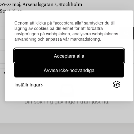
20–22 maj, Arsenalsgatan 2, Stockholm
Start kl. 10
Genom att klicka på "acceptera alla" samtycker du till
lagring av cookies på din enhet för att förbättra
navigeringen på webbplatsen, analysera webbplatsens
användning och anpassa vår marknadsföring.
Acceptera alla
Filter
Avvisa icke-nödvändiga
MATTOR
RENSA ALLA
Inställningar
Din sökning gav ingen träff just nu.