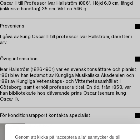
Oscar II till Professor Ivar Hallström 1886". Höjd 6,3 cm, längd
(inklusive handtag) 35 cm. Vikt ca 546 g.
Proveniens
I gåva av kung Oscar II till professor Ivar Hallström, därefter i
arv.
Övrig information
Ivar Hallström (1826-1901) var en svensk tonsättare och pianist,
1861 blev han ledamot av Kungliga Musikaliska Akademien och
1881 av Kungliga Vetenskaps- och Vitterhetssamhället i
Göteborg, samt erhöll professors titel. En tid, från 1853, var
han bibliotekarie hos dåvarande prins Oscar (senare kung
Oscar II).
För konditionsrapport kontakta specialist
STOCKHOLM
Lisa Gartz
Genom att klicka på "acceptera alla" samtycker du till
Ansvarig specialist silver