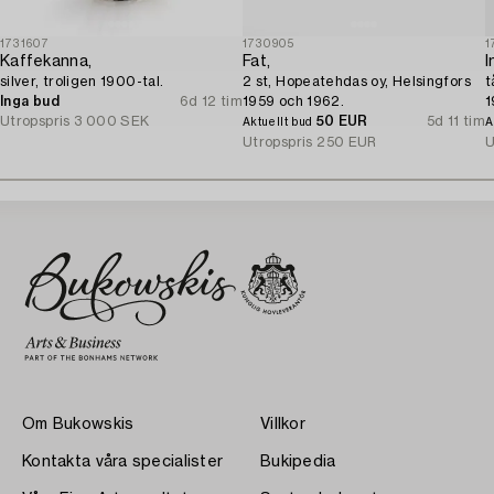
1731607
1730905
1
Kaffekanna,
Fat,
I
silver, troligen 1900-tal.
2 st, Hopeatehdas oy, Helsingfors
t
Inga bud
6d 12 tim
1959 och 1962.
1
Utropspris
3 000 SEK
50 EUR
5d 11 tim
Aktuellt bud
A
Utropspris
250 EUR
U
Om Bukowskis
Villkor
Kontakta våra specialister
Bukipedia