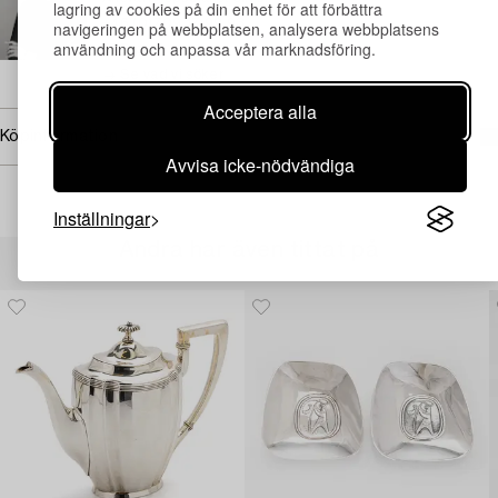
lagring av cookies på din enhet för att förbättra
+46 (0)709 17 99 93
navigeringen på webbplatsen, analysera webbplatsens
användning och anpassa vår marknadsföring.
E-post
→ Se vad vi söker
Acceptera alla
Köpinformation
Avvisa icke-nödvändiga
Inställningar
Andra har även tittat på