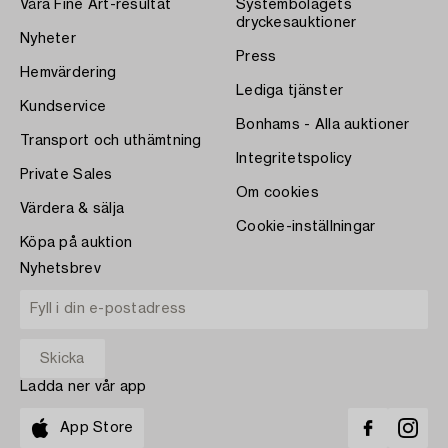
Våra Fine Art-resultat
Systembolagets
dryckesauktioner
Nyheter
Press
Hemvärdering
Lediga tjänster
Kundservice
Bonhams - Alla auktioner
Transport och uthämtning
Integritetspolicy
Private Sales
Om cookies
Värdera & sälja
Cookie-inställningar
Köpa på auktion
Nyhetsbrev
Ladda ner vår app
App Store