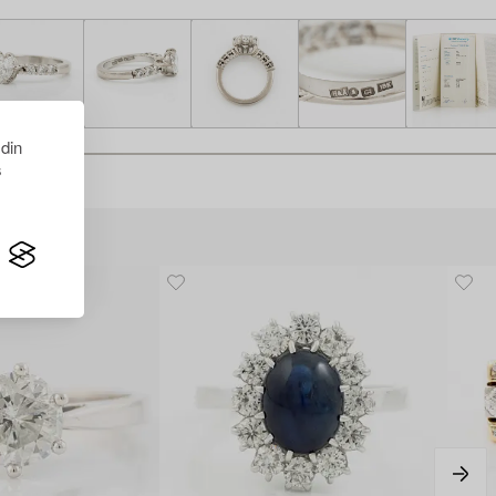
 din
s