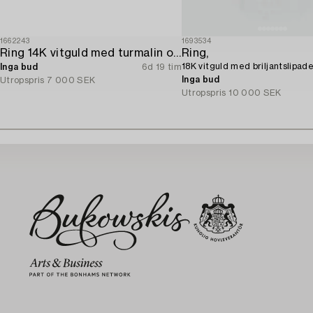
1662243
1693534
Ring 14K vitguld med turmalin och briljantslipade diamanter.
Ring,
18K vitguld med briljantslipad
Inga bud
6d 19 tim
Inga bud
Utropspris
7 000 SEK
Utropspris
10 000 SEK