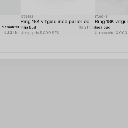
1729683
1729343
Ring 18K vitguld med pärlor och åttkantslipade diamanter.
e diamanter.
Inga bud
3d 21 tim
Inga bud
6d 21 tim
Utropspris
5 000 SEK
Utropspris
10 000