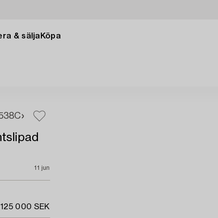
ra & sälja
Köpa
538C
ntslipad
11 jun
 125 000 SEK