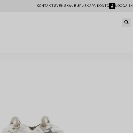
KONTAKT
SVENSKA
EUR
SKAPA KONTO
LOGGA IN