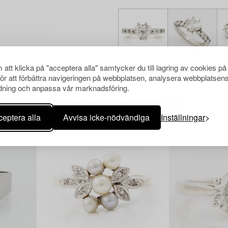
att klicka på "acceptera alla" samtycker du till lagring av cookies på
för att förbättra navigeringen på webbplatsen, analysera webbplatsen
ning och anpassa vår marknadsföring.
Andra har även tittat på
eptera alla
Avvisa icke-nödvändiga
Inställningar