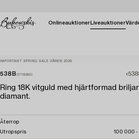
Onlineauktioner
Liveauktioner
Värde
IMPORTANT SPRING SALE VÅREN 2026
538B
538
(1718360)
Ring 18K vitguld med hjärtformad brilja
diamant.
Återrop
Utropspris
100 000 -