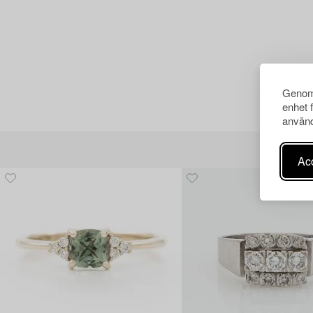
Genom 
enhet 
använd
Acc