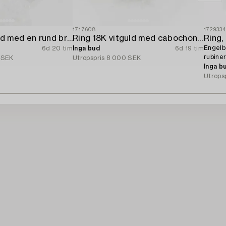
1717608
172933
Ring 18K vitguld med en rund briljantslipad diamant.
Ring 18K vitguld med cabochonslipad safir och briljantslipade diamanter.
Ring,
Engelb
6d 20 tim
Inga bud
6d 19 tim
rubiner
 SEK
Utropspris
8 000 SEK
Inga b
Utrops