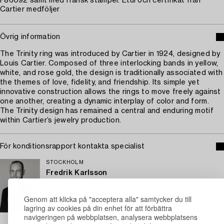
F86092 samt med fransk stämpel. Etui och certifikat från
Cartier medföljer
Övrig information
The Trinity ring was introduced by Cartier in 1924, designed by
Louis Cartier. Composed of three interlocking bands in yellow,
white, and rose gold, the design is traditionally associated with
the themes of love, fidelity, and friendship. Its simple yet
innovative construction allows the rings to move freely against
one another, creating a dynamic interplay of color and form.
The Trinity design has remained a central and enduring motif
within Cartier’s jewelry production.
För konditionsrapport kontakta specialist
STOCKHOLM
Fredrik Karlsson
Specialist Smycken
+46 (0)767 81 06 06
Genom att klicka på "acceptera alla" samtycker du till
lagring av cookies på din enhet för att förbättra
E-post
navigeringen på webbplatsen, analysera webbplatsens
→ Se vad vi söker