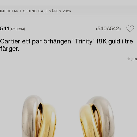
IMPORTANT SPRING SALE VÅREN 2026
541
540A
542
(1713894)
Cartier ett par örhängen "Trinity" 18K guld i tre
färger.
11 jun