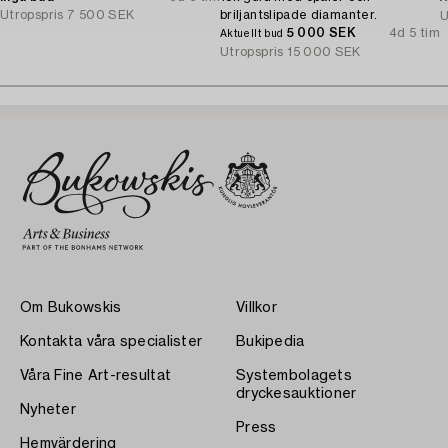
Utropspris
7 500 SEK
briljantslipade diamanter.
U
5 000 SEK
4d 5 tim
Aktuellt bud
Utropspris
15 000 SEK
Om Bukowskis
Villkor
Kontakta våra specialister
Bukipedia
Våra Fine Art-resultat
Systembolagets
dryckesauktioner
Nyheter
Press
Hemvärdering