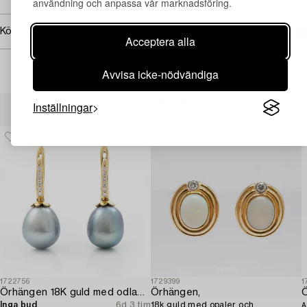
användning och anpassa vår marknadsföring.
Köpinformation
Acceptera alla
Avvisa icke-nödvändiga
Andra har även tittat på
Inställningar
1722756
1729399
1
Örhängen 18K guld med odlade sötvattenspärlor och briljantslipade diamanter.
Örhängen,
Inga bud
6d 3 tim
18k guld med opaler och
A