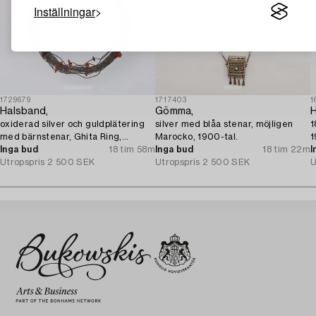
Inställningar
1729679
1717403
1
Halsband,
Gömma,
H
oxiderad silver och guldplätering
silver med blåa stenar, möjligen
1
med bärnstenar, Ghita Ring,
Marocko, 1900-tal.
1
Danmark.
Inga bud
18 tim 58m
Inga bud
18 tim 22m
I
Utropspris
2 500 SEK
Utropspris
2 500 SEK
U