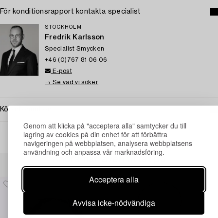
För konditionsrapport kontakta specialist
STOCKHOLM
Fredrik Karlsson
Specialist Smycken
+46 (0)767 81 06 06
E-post
→ Se vad vi söker
Köpinformation
Genom att klicka på "acceptera alla" samtycker du till
lagring av cookies på din enhet för att förbättra
navigeringen på webbplatsen, analysera webbplatsens
användning och anpassa vår marknadsföring.
Andra har även tittat på
Acceptera alla
Avvisa icke-nödvändiga