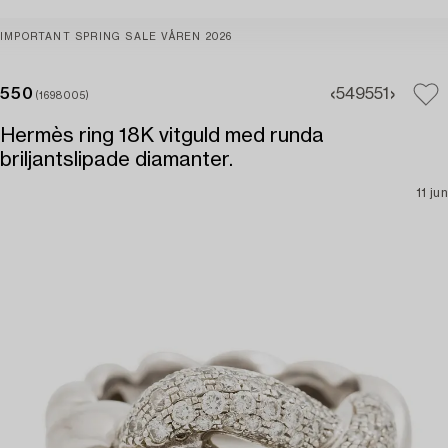
IMPORTANT SPRING SALE VÅREN 2026
550
549
551
(1698005)
Hermès ring 18K vitguld med runda
briljantslipade diamanter.
11 jun