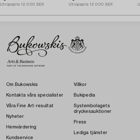
Utropspris
12 000 SEK
Utropspris
12 000 SEK
1
U
Om Bukowskis
Villkor
Kontakta våra specialister
Bukipedia
Våra Fine Art-resultat
Systembolagets
dryckesauktioner
Nyheter
Press
Hemvärdering
Lediga tjänster
Kundservice