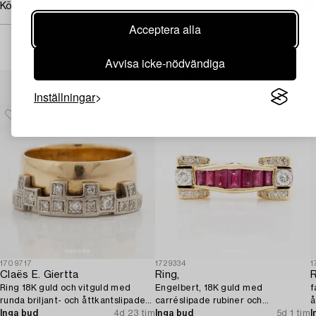
Köpinformation
Acceptera alla
Avvisa icke-nödvändiga
Andra har även tittat på
Inställningar
1709717
1729334
1
Claës E. Giertta
Ring,
R
Ring 18K guld och vitguld med
Engelbert, 18K guld med
f
runda briljant- och åttkantslipade
carréslipade rubiner och
å
diamanter.
Inga bud
4d 23 tim
briljantslipade diamanter.
Inga bud
5d 1 tim
v
I