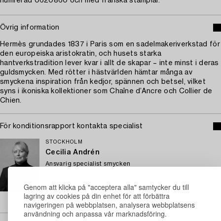
numrerad 0620860 och med franska stämplar.
Övrig information
Hermès grundades 1837 i Paris som en sadelmakeriverkstad för
den europeiska aristokratin, och husets starka
hantverkstradition lever kvar i allt de skapar – inte minst i deras
guldsmycken. Med rötter i hästvärlden hämtar många av
smyckena inspiration från kedjor, spännen och betsel, vilket
syns i ikoniska kollektioner som Chaîne d’Ancre och Collier de
Chien.
För konditionsrapport kontakta specialist
STOCKHOLM
Cecilia Andrén
Ansvarig specialist smycken
+46 (0)790 78 03 20
Genom att klicka på "acceptera alla" samtycker du till
E-post
lagring av cookies på din enhet för att förbättra
→ Se vad vi söker
navigeringen på webbplatsen, analysera webbplatsens
användning och anpassa vår marknadsföring.