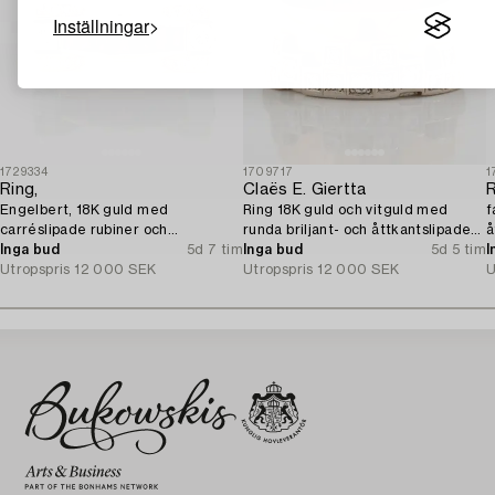
Inställningar
1729334
1709717
1
Ring,
Claës E. Giertta
R
Engelbert, 18K guld med
Ring 18K guld och vitguld med
f
carréslipade rubiner och
runda briljant- och åttkantslipade
å
briljantslipade diamanter.
Inga bud
5d 7 tim
diamanter.
Inga bud
5d 5 tim
v
I
Utropspris
12 000 SEK
Utropspris
12 000 SEK
1
U