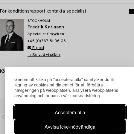
För konditionsrapport kontakta specialist
STOCKHOLM
Fredrik Karlsson
Specialist Smycken
+46 (0)767 81 06 06
E-post
→ Se vad vi söker
Köpinformation
Genom att klicka på "acceptera alla" samtycker du till
lagring av cookies på din enhet för att förbättra
navigeringen på webbplatsen, analysera webbplatsens
användning och anpassa vår marknadsföring.
Andra har även tittat på
Acceptera alla
Avvisa icke-nödvändiga