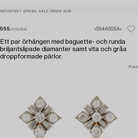
IMPORTANT SPRING SALE VÅREN 2026
555
554A
555A
(1702354)
Ett par örhängen med baguette- och runda
briljantslipade diamanter samt vita och gråa
droppformade pärlor.
11 jun