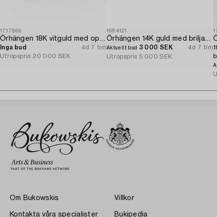
1717869
1684121
1
Örhängen 18K vitguld med opaler och åttkantslipade diamanter.
Örhängen 14K guld med briljantslipade diamanter.
Inga bud
4d 7 tim
3 000 SEK
4d 7 tim
1
Aktuellt bud
Utropspris
20 000 SEK
b
Utropspris
5 000 SEK
A
U
Om Bukowskis
Villkor
Kontakta våra specialister
Bukipedia