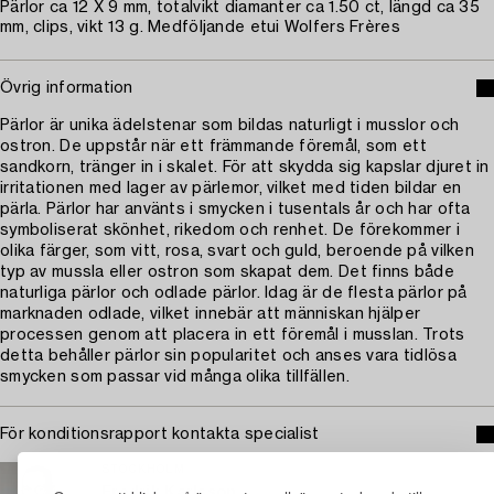
Pärlor ca 12 X 9 mm, totalvikt diamanter ca 1.50 ct, längd ca 35
mm, clips, vikt 13 g. Medföljande etui Wolfers Frères
Övrig information
Pärlor är unika ädelstenar som bildas naturligt i musslor och
ostron. De uppstår när ett främmande föremål, som ett
sandkorn, tränger in i skalet. För att skydda sig kapslar djuret in
irritationen med lager av pärlemor, vilket med tiden bildar en
pärla. Pärlor har använts i smycken i tusentals år och har ofta
symboliserat skönhet, rikedom och renhet. De förekommer i
olika färger, som vitt, rosa, svart och guld, beroende på vilken
typ av mussla eller ostron som skapat dem. Det finns både
naturliga pärlor och odlade pärlor. Idag är de flesta pärlor på
marknaden odlade, vilket innebär att människan hjälper
processen genom att placera in ett föremål i musslan. Trots
detta behåller pärlor sin popularitet och anses vara tidlösa
smycken som passar vid många olika tillfällen.
För konditionsrapport kontakta specialist
STOCKHOLM
Fredrik Karlsson