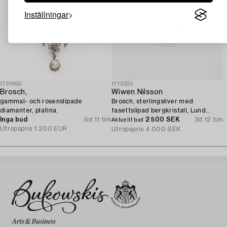
Inställningar
1731650
1715320
Brosch,
Wiwen Nilsson
gammal- och rosenslipade
Brosch, sterlingsilver med
diamanter, platina.
fasettslipad bergkristall, Lund
Inga bud
6d 11 tim
1946.
2 500 SEK
3d 12 tim
Aktuellt bud
Utropspris
1 200 EUR
Utropspris
4 000 SEK