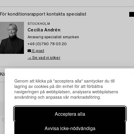
För konditionsrapport kontakta specialist
STOCKHOLM
Cecilia Andrén
Ansvarig specialist smycken
+46 (0)790 78 03 20
E-post
→ Se vad vi söker
Köpinformation
Genom att klicka på "acceptera alla" samtycker du till
lagring av cookies på din enhet för att förbättra
navigeringen på webbplatsen, analysera webbplatsens
användning och anpassa vår marknadsföring.
Andra har även tittat på
Acceptera alla
Avvisa icke-nödvändiga