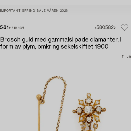
IMPORTANT SPRING SALE VÅREN 2026
581
580
582
(1718492)
Brosch guld med gammalslipade diamanter, i
form av plym, omkring sekelskiftet 1900
11 jun