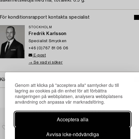
säkerhetskedja med nål, totalvikt 6.5 g.
För konditionsrapport kontakta specialist
STOCKHOLM
Fredrik Karlsson
Specialist Smycken
+46 (0)767 81 06 06
E-post
→ Se vad vi söker
Köpinformation
Genom att klicka på "acceptera alla" samtycker du till
lagring av cookies på din enhet för att förbättra
navigeringen på webbplatsen, analysera webbplatsens
användning och anpassa vår marknadsföring.
Andra har även tittat på
Acceptera alla
Avvisa icke-nödvändiga