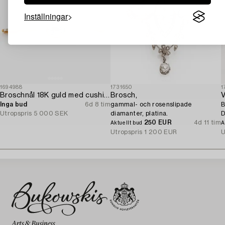
Inställningar
1694988
1731650
1
Broschnål 18K guld med cushionslipad akvamarin och seedpärlor.
Brosch,
V
Inga bud
6d 8 tim
gammal- och rosenslipade
B
Utropspris
5 000 SEK
diamanter, platina.
D
250 EUR
4d 11 tim
Aktuellt bud
A
Utropspris
1 200 EUR
U