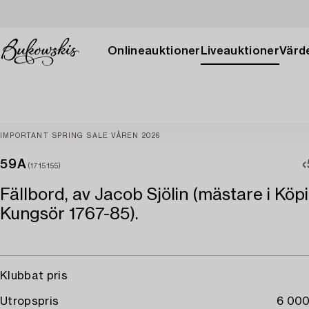
Onlineauktioner
Liveauktioner
Värde
IMPORTANT SPRING SALE VÅREN 2026
59A
(1715155)
Fällbord, av Jacob Sjölin (mästare i Köp
Kungsör 1767-85).
Klubbat pris
Utropspris
6 000