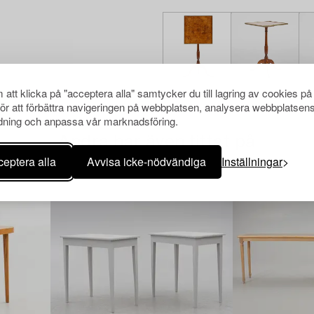
att klicka på "acceptera alla" samtycker du till lagring av cookies på
för att förbättra navigeringen på webbplatsen, analysera webbplatsen
ning och anpassa vår marknadsföring.
Andra har även tittat på
eptera alla
Avvisa icke-nödvändiga
Inställningar