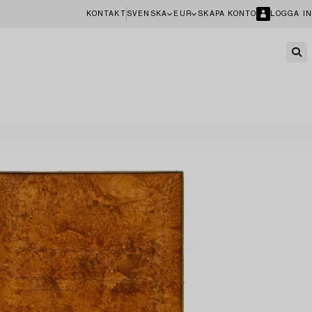
KONTAKT
SVENSKA
EUR
SKAPA KONTO
LOGGA IN