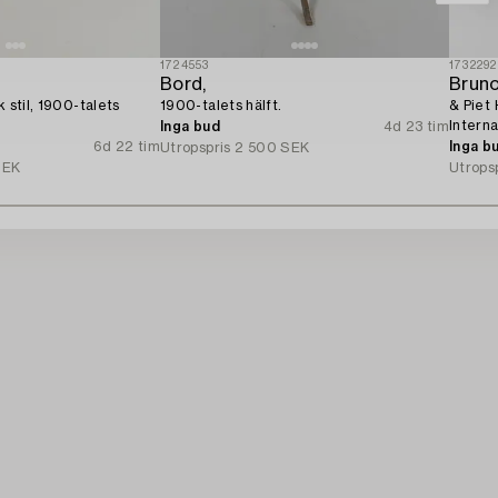
1724553
1732292
Bord,
Brun
k stil, 1900-talets
1900-talets hälft.
& Piet 
Interna
Inga bud
4d 23 tim
6d 22 tim
Inga b
Utropspris
2 500 SEK
SEK
Utrops