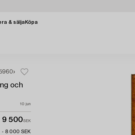
ra & sälja
Köpa
59
60
ing och
10 jun
9 500
SEK
 - 8 000 SEK