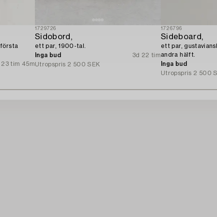
1729726
1726796
Sidobord,
Sideboard,
första
ett par, 1900-tal.
ett par, gustavians
andra hälft.
Inga bud
3d 22 tim
23 tim 45m
Inga bud
Utropspris
2 500 SEK
Utropspris
2 500 