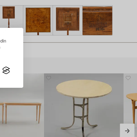
 din
s