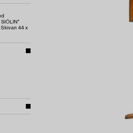
ed
. SIÖLIN"
 Skivan 44 x