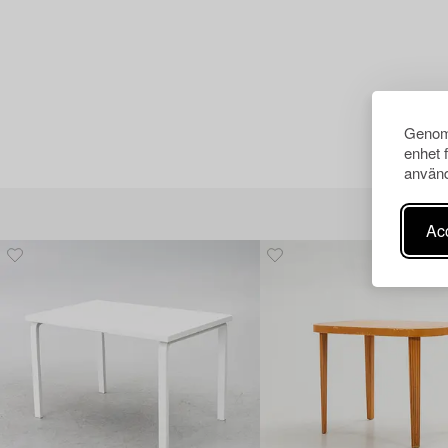
Genom 
enhet 
använd
Acc