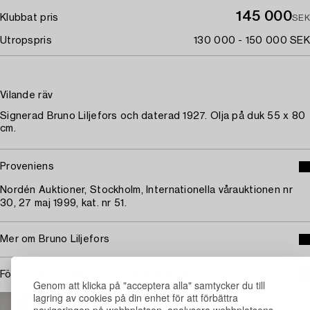
145 000
Klubbat pris
SEK
Utropspris
130 000 - 150 000 SEK
Vilande räv
Signerad Bruno Liljefors och daterad 1927. Olja på duk 55 x 80
cm.
Proveniens
Nordén Auktioner, Stockholm, Internationella vårauktionen nr
30, 27 maj 1999, kat. nr 51.
Mer om Bruno Liljefors
För konditionsrapport kontakta specialist
Genom att klicka på "acceptera alla" samtycker du till
lagring av cookies på din enhet för att förbättra
STOCKHOLM