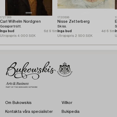
1727369
1720896
1
Carl Wilhelm Nordgren
Nisse Zetterberg
E
Gossporträtt.
Skiss.
S
Inga bud
6d 9 tim
Inga bud
4d 6 tim
I
Utropspris
4 000 SEK
Utropspris
2 500 SEK
U
Om Bukowskis
Villkor
Kontakta våra specialister
Bukipedia