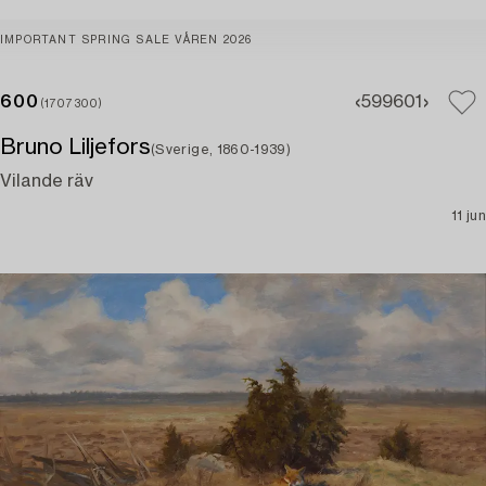
IMPORTANT SPRING SALE VÅREN 2026
600
599
601
(1707300)
Bruno Liljefors
(Sverige, 1860-1939)
Vilande räv
11 jun