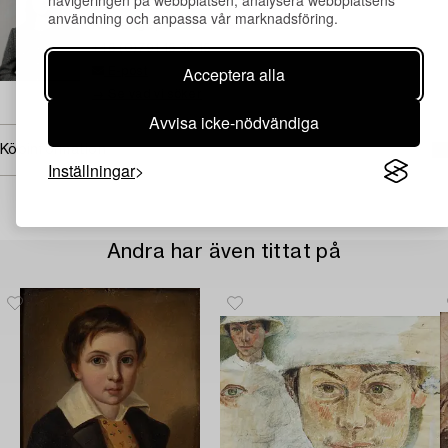
navigeringen på webbplatsen, analysera webbplatsens
Julia Unge Sörling
användning och anpassa vår marknadsföring.
Ansvarig specialist klassisk konst
+46 (0)791 15 36 15
Acceptera alla
E-post
→ Se vad vi söker
Avvisa icke-nödvändiga
Köpinformation
Inställningar
Andra har även tittat på