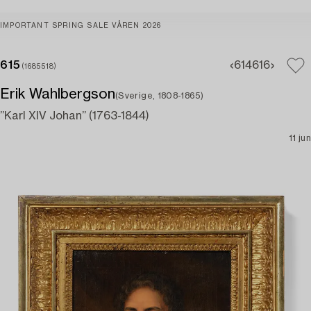
IMPORTANT SPRING SALE VÅREN 2026
615
614
616
(1685518)
Erik Wahlbergson
(Sverige, 1808-1865)
”Karl XIV Johan” (1763-1844)
11 jun