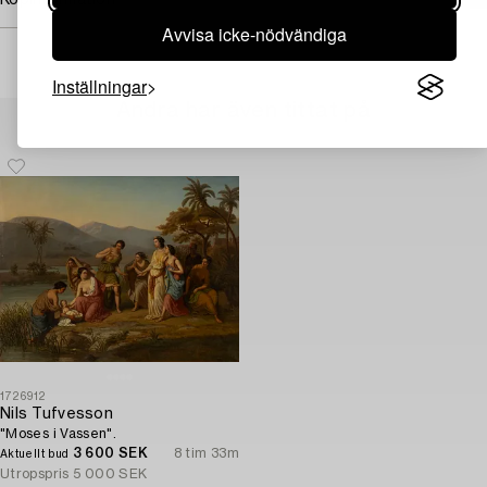
Avvisa icke-nödvändiga
Inställningar
Andra har även tittat på
1726912
Nils Tufvesson
"Moses i Vassen".
3 600 SEK
8 tim 33m
Aktuellt bud
Utropspris
5 000 SEK