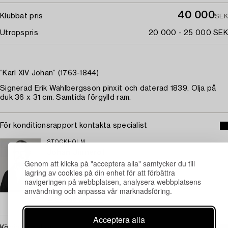
40 000
Klubbat pris
SEK
Utropspris
20 000 - 25 000 SEK
”Karl XIV Johan” (1763-1844)
Signerad Erik Wahlbergsson pinxit och daterad 1839. Olja på
duk 36 x 31 cm. Samtida förgylld ram.
För konditionsrapport kontakta specialist
STOCKHOLM
Johan Jinnerot
Genom att klicka på "acceptera alla" samtycker du till
Specialist konst, ansvarig äldre måleri
lagring av cookies på din enhet för att förbättra
+46 (0)739 400 801
navigeringen på webbplatsen, analysera webbplatsens
E-post
användning och anpassa vår marknadsföring.
→ Se vad vi söker
Acceptera alla
Köpinformation