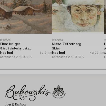
1728839
1720896
1
Einar Krüger
Nisse Zetterberg
L
Gård i vinterlandskap.
Skiss.
Ä
Inga bud
6d 2 tim
Inga bud
4d 22 tim
A
Utropspris
2 500 SEK
Utropspris
2 500 SEK
U