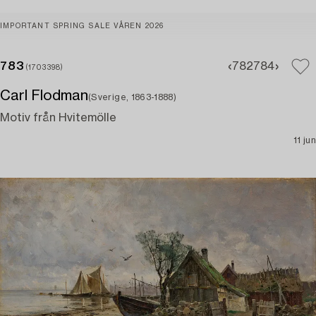
IMPORTANT SPRING SALE VÅREN 2026
783
782
784
(1703398)
Carl Flodman
(Sverige, 1863-1888)
Motiv från Hvitemölle
11 jun