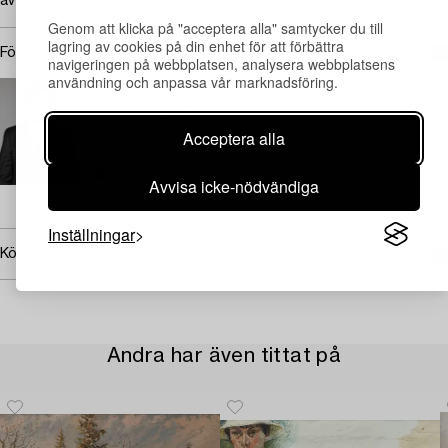
avbildad s. 307.
Genom att klicka på "acceptera alla" samtycker du till
lagring av cookies på din enhet för att förbättra
För konditionsrapport kontakta specialist
navigeringen på webbplatsen, analysera webbplatsens
användning och anpassa vår marknadsföring.
STOCKHOLM
Rasmus Sjöbeck
Assisterande specialist klassisk konst, äldre måleri
Acceptera alla
+46 (0)727 33 24 02
E-post
Avvisa icke-nödvändiga
→ Se vad vi söker
Inställningar
Köpinformation
Andra har även tittat på