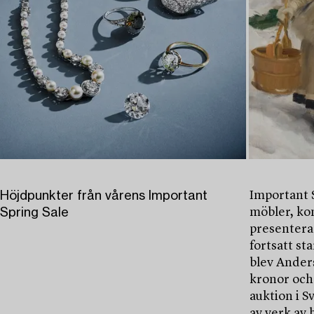
Höjdpunkter från vårens Important
Important S
Spring Sale
möbler, ko
presentera
fortsatt st
blev Anders
kronor och
auktion i S
av verk av