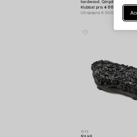
hardwood. Qingdynastin, 1800
Klubbat pris
4 000 SEK
Acc
Utropspris
6 000 - 8 000 SE
1013