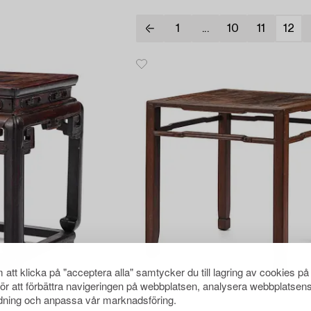
1
...
10
11
12
att klicka på "acceptera alla" samtycker du till lagring av cookies på
för att förbättra navigeringen på webbplatsen, analysera webbplatsen
1011
ning och anpassa vår marknadsföring.
Bord,