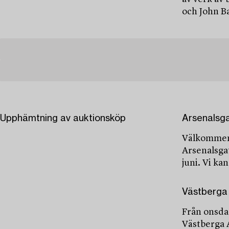
och John B
Upphämtning av auktionsköp
Arsenalsg
Välkommen 
Arsenalsgat
juni. Vi ka
Västberga 
Från onsda
Västberga 