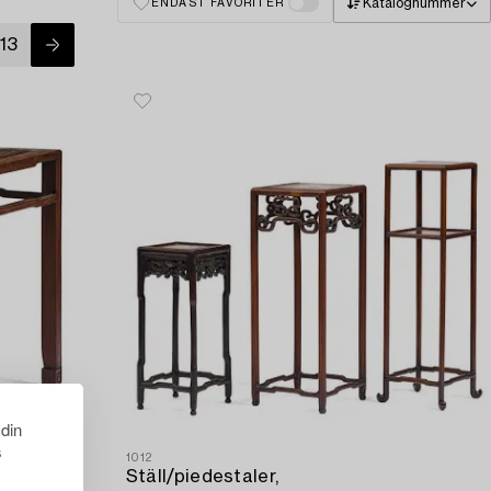
Katalognummer
ENDAST FAVORITER
13
 din
s
1012
Ställ/piedestaler,