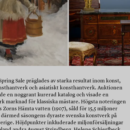
pring Sale präglades av starka resultat inom konst,
nsthantverk och asiatiskt konsthantverk. Auktionen
de en noggrant kurerad katalog och visade en
ark marknad för klassiska mästare. Högsta noteringen
 Zorns Hämta vatten (1907), såld för 15,5 miljoner
 därmed säsongens dyraste svenska konstverk på
verige. Höjdpunkter inkluderade miljonförsäljningar
 bland andra August Strindberg, Helene Schjerfbeck