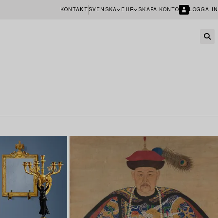
KONTAKT
SVENSKA
EUR
SKAPA KONTO
LOGGA IN