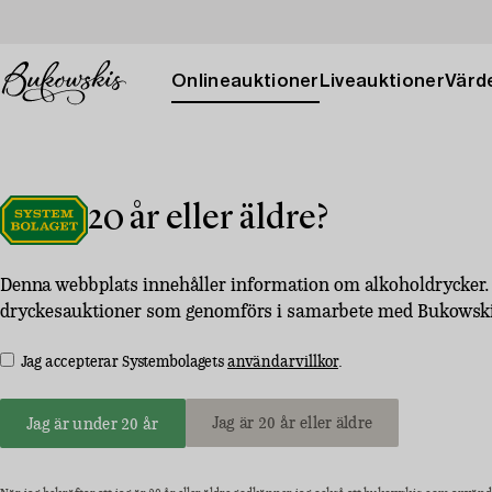
Onlineauktioner
Liveauktioner
Värde
20 år eller äldre?
Denna webbplats innehåller information om alkoholdrycker. 
dryckesauktioner som genomförs i samarbete med Bukowskis m
Jag accepterar Systembolagets
användarvillkor
.
Jag är 20 år eller äldre
Jag är under 20 år