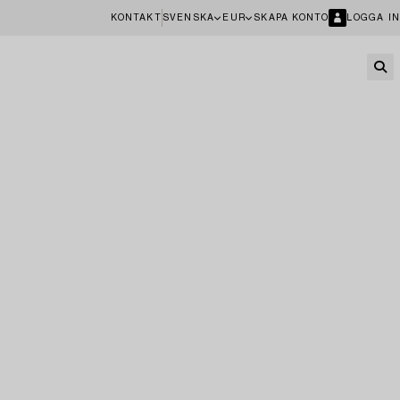
KONTAKT
SVENSKA
EUR
SKAPA KONTO
LOGGA IN