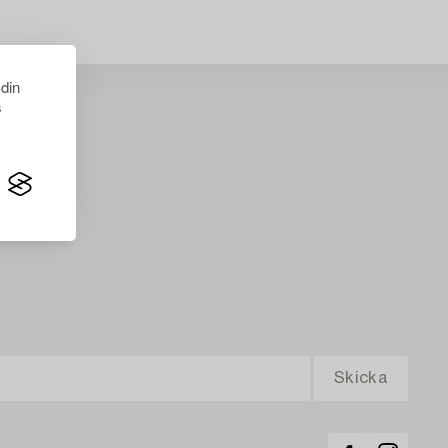
 din
s