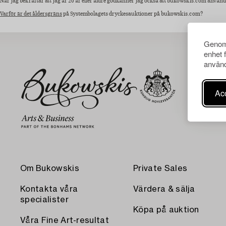
När jag bekräftar att jag är 20 år eller äldre godkänner jag också att bukowskis.com använ
Varför är det åldersgräns
på Systembolagets dryckesauktioner på bukowskis.com?
Genom 
enhet 
använd
Acc
Om Bukowskis
Private Sales
Kontakta våra
Värdera & sälja
specialister
Köpa på auktion
Våra Fine Art-resultat