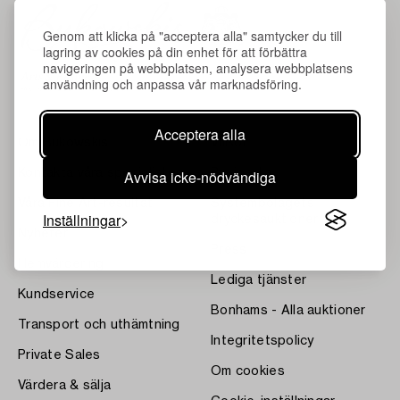
Genom att klicka på "acceptera alla" samtycker du till
lagring av cookies på din enhet för att förbättra
navigeringen på webbplatsen, analysera webbplatsens
användning och anpassa vår marknadsföring.
Acceptera alla
Om Bukowskis
Villkor
Avvisa icke-nödvändiga
Kontakta våra specialister
Bukipedia
Våra Fine Art-resultat
Systembolagets
Inställningar
dryckesauktioner
Nyheter
Press
Hemvärdering
Lediga tjänster
Kundservice
Bonhams - Alla auktioner
Transport och uthämtning
Integritetspolicy
Private Sales
Om cookies
Värdera & sälja