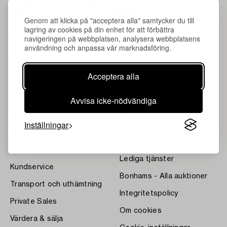
Genom att klicka på "acceptera alla" samtycker du till
lagring av cookies på din enhet för att förbättra
navigeringen på webbplatsen, analysera webbplatsens
användning och anpassa vår marknadsföring.
Acceptera alla
Om Bukowskis
Villkor
Avvisa icke-nödvändiga
Kontakta våra specialister
Bukipedia
Våra Fine Art-resultat
Systembolagets
Inställningar
dryckesauktioner
Nyheter
Press
Hemvärdering
Lediga tjänster
Kundservice
Bonhams - Alla auktioner
Transport och uthämtning
Integritetspolicy
Private Sales
Om cookies
Värdera & sälja