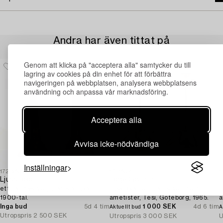
Andra har även tittat på
Genom att klicka på "acceptera alla" samtycker du till
lagring av cookies på din enhet för att förbättra
navigeringen på webbplatsen, analysera webbplatsens
användning och anpassa vår marknadsföring.
Acceptera alla
Avvisa icke-nödvändiga
Inställningar
1723263
1731604
1
Ljusstakar,
Tage Göthlin,
T
ett par, nysilver, utan stämplar,
ljusstakar, ett par, silver med
l
1900-tal.
ametister, Tesi, Göteborg, 1965.
a
Inga bud
5d 4 tim
1 000 SEK
4d 6 tim
Aktuellt bud
A
Utropspris
2 500 SEK
Utropspris
3 000 SEK
U