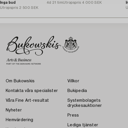
Inga bud
4d 21 tim
Utropspris
4 000 SEK
I
Utropspris
2 500 SEK
U
Om Bukowskis
Villkor
Kontakta våra specialister
Bukipedia
Våra Fine Art-resultat
Systembolagets
dryckesauktioner
Nyheter
Press
Hemvärdering
Lediga tjänster