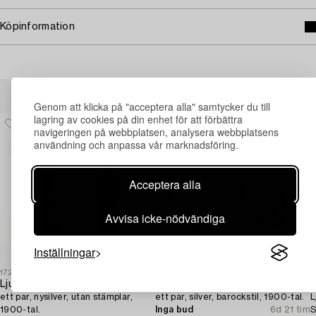
Köpinformation
Andra har även tittat på
Genom att klicka på "acceptera alla" samtycker du till
lagring av cookies på din enhet för att förbättra
navigeringen på webbplatsen, analysera webbplatsens
användning och anpassa vår marknadsföring.
Acceptera alla
Avvisa icke-nödvändiga
Inställningar
1723263
1718888
1
Ljusstakar,
Ljusstakar,
C
ett par, nysilver, utan stämplar,
ett par, silver, barockstil, 1900-tal.
L
1900-tal.
Inga bud
6d 21 tim
S