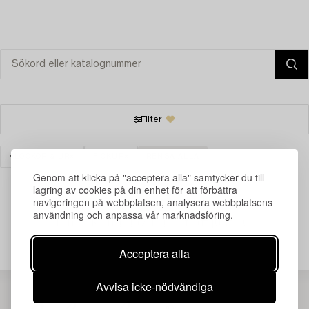
Filter
KLOCKOR & UR
FICKUR
RENSA ALLA
Genom att klicka på "acceptera alla" samtycker du till
lagring av cookies på din enhet för att förbättra
navigeringen på webbplatsen, analysera webbplatsens
användning och anpassa vår marknadsföring.
Din sökning gav ingen träff just nu.
Acceptera alla
Avvisa icke-nödvändiga