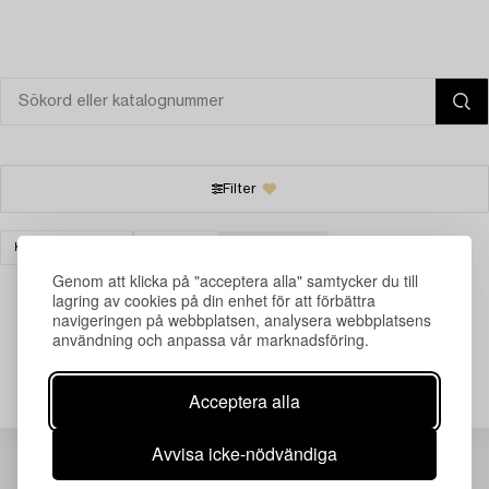
Filter
KLOCKOR & UR
FICKUR
RENSA ALLA
Genom att klicka på "acceptera alla" samtycker du till
lagring av cookies på din enhet för att förbättra
navigeringen på webbplatsen, analysera webbplatsens
användning och anpassa vår marknadsföring.
Din sökning gav ingen träff just nu.
Acceptera alla
Avvisa icke-nödvändiga