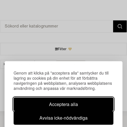
Filter
KLOCKOR & UR
FICKUR
RENSA ALLA
Genom att klicka på "acceptera alla" samtycker du till
lagring av cookies på din enhet för att förbättra
navigeringen på webbplatsen, analysera webbplatsens
användning och anpassa vår marknadsföring.
Din sökning gav ingen träff just nu.
Acceptera alla
Avvisa icke-nödvändiga