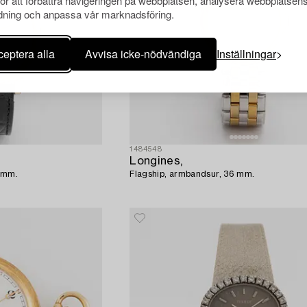
för att förbättra navigeringen på webbplatsen, analysera webbplatsen
ning och anpassa vår marknadsföring.
eptera alla
Avvisa icke-nödvändiga
Inställningar
1484548
Longines,
 mm.
Flagship, armbandsur, 36 mm.