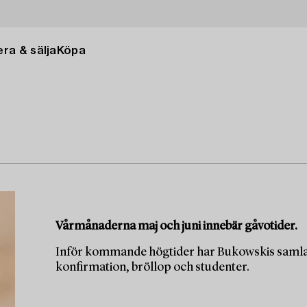
ra & sälja
Köpa
Vårmånaderna maj och juni innebär gåvotider.
Inför kommande högtider har Bukowskis samlat 
konfirmation, bröllop och studenter.