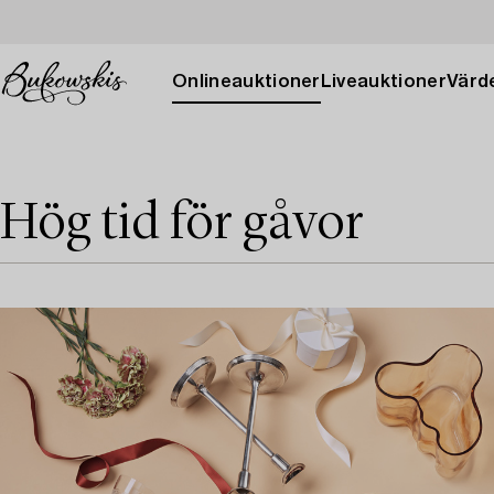
Onlineauktioner
Liveauktioner
Värde
Hög tid för gåvor