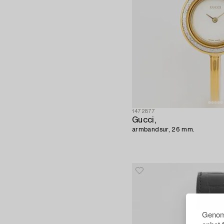
1472877
Gucci,
armbandsur, 26 mm.
Genom 