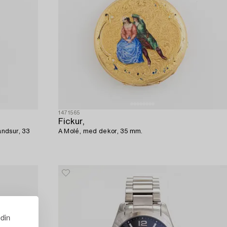
1471565
Fickur,
ndsur, 33
A Molé, med dekor, 35 mm.
 din