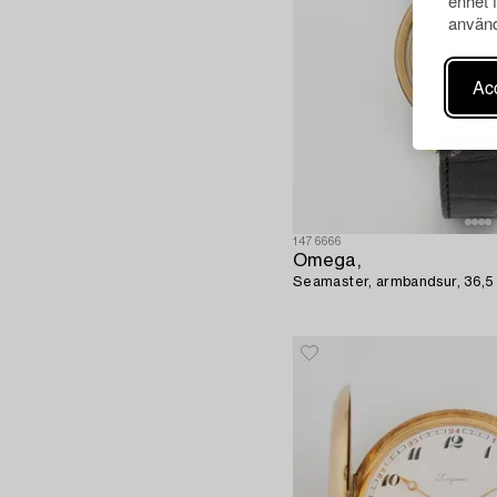
enhet 
använd
Acc
1476666
Omega,
Seamaster, armbandsur, 36,5