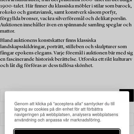
1900-talet. Här finner du klassiska möbler i stilar som barock,
rokoko och gustaviansk, samt konstverk såsom porfyr,
förgyllda bronser, vackra silverföremål och delikat porslin.
Auktionen innehåller även en spännande samling speglar och
mattor.
Bland auktionens konstskatter finns klassiska
landskapsskildringar, porträtt, stilleben och skulpturer som
fångar epokens elegans. Varje föremål i auktionen bär med sig
en fascinerande historisk berättelse. Utforska ett rikt kulturarv
och låt dig förföras av dess tidlösa skönhet.
Genom att klicka på "acceptera alla" samtycker du till
lagring av cookies på din enhet för att förbättra
navigeringen på webbplatsen, analysera webbplatsens
användning och anpassa vår marknadsföring.
Filter