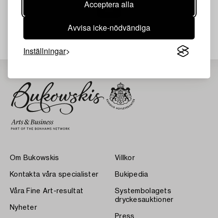
Acceptera alla
Din sökning gav ingen träff just nu.
Avvisa icke-nödvändiga
Inställningar
Om Bukowskis
Villkor
Kontakta våra specialister
Bukipedia
Våra Fine Art-resultat
Systembolagets
dryckesauktioner
Nyheter
Press