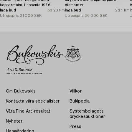
kopparmalm, Lapponia 1976.
diamanter.
1
Inga bud
5d 23 tim
Inga bud
2d 1 tim
I
Utropspris
21 000 SEK
Utropspris
26 000 SEK
U
Om Bukowskis
Villkor
Kontakta våra specialister
Bukipedia
Våra Fine Art-resultat
Systembolagets
dryckesauktioner
Nyheter
Press
Hemvärdering