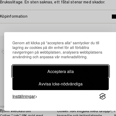
Bruksslitage. En sten saknas, ett fåtal stenar med skador.
Köpinformation
Andra har även tittat på
Genom att klicka på "acceptera alla" samtycker du till
lagring av cookies på din enhet för att förbättra
navigeringen på webbplatsen, analysera webbplatsens
användning och anpassa vår marknadsföring.
Acceptera alla
Avvisa icke-nödvändiga
Inställningar
1688026
1722766
1
Björn Weckström
Collier 18K vitguld med dropp-,
H
Collier "Joik" 18K guld med
baguette och briljantslipade
1