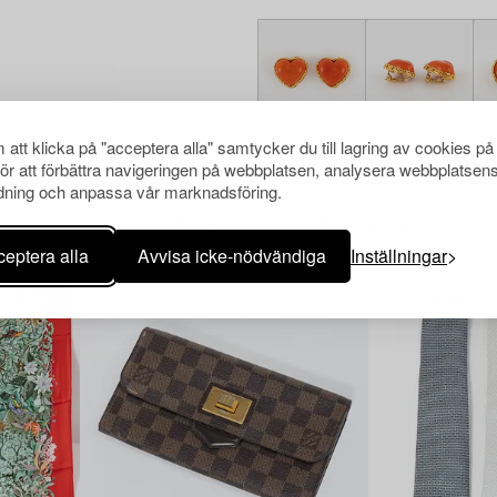
att klicka på "acceptera alla" samtycker du till lagring av cookies på
för att förbättra navigeringen på webbplatsen, analysera webbplatsen
ning och anpassa vår marknadsföring.
Andra har även tittat på
eptera alla
Avvisa icke-nödvändiga
Inställningar