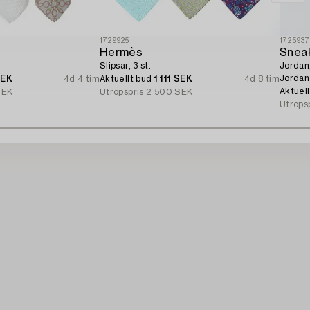
1729925
172593
Hermès
Snea
Slipsar, 3 st.
Jordan
Jordan 
SEK
4d 4 tim
Aktuellt bud
1 111 SEK
4d 8 tim
Aktuel
SEK
Utropspris
2 500 SEK
Utrops