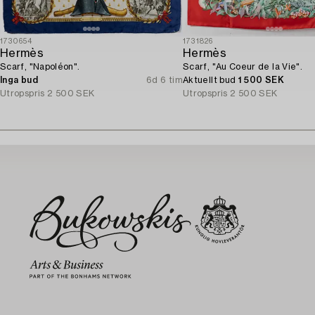
1730654
1731826
Hermès
Hermès
Scarf, "Napoléon".
Scarf, "Au Coeur de la Vie".
Inga bud
6d 6 tim
Aktuellt bud
1 500 SEK
Utropspris
2 500 SEK
Utropspris
2 500 SEK