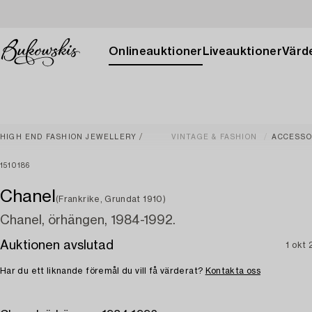
Onlineauktioner
Liveauktioner
Värde
HIGH END FASHION JEWELLERY
VINTAGE & FASHION
ACCESSO
1510186
Chanel
(Frankrike, Grundat 1910)
Chanel, örhängen, 1984-1992.
Auktionen avslutad
1 okt
Har du ett liknande föremål du vill få värderat?
Kontakta oss