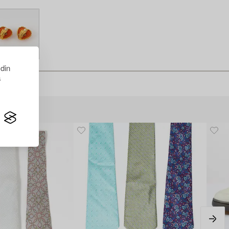
 din
s