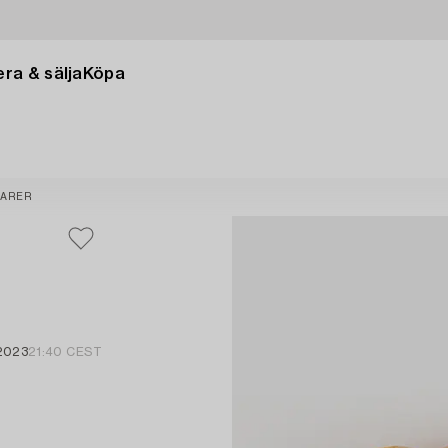
ra & sälja
Köpa
ARER
 2023
21:40 CEST