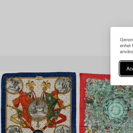
Genom 
enhet 
använd
Acc