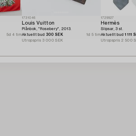
1731046
1729927
Louis Vuitton
Hermès
Plånbok, "Rosebery", 2013.
Slipsar, 3 st.
5d 4 tim
Aktuellt bud
300 SEK
1d 5 tim
Aktuellt bud
1 111 
Utropspris
3 000 SEK
Utropspris
2 500 