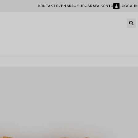
KONTAKT
SVENSKA
EUR
SKAPA KONTO
LOGGA IN