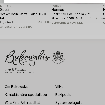
1708986
1731826
1
Gucci
Hermès
Set om ishink samt 6 glas, 1970-
Scarf, "Au Coeur de la Vie".
S
tal.
1 500 SEK
4d 12 tim
Aktuellt bud
A
Inga bud
6d 13 tim
Utropspris
2 500 SEK
U
Utropspris
4 000 SEK
Om Bukowskis
Villkor
Kontakta våra specialister
Bukipedia
Våra Fine Art-resultat
Systembolagets