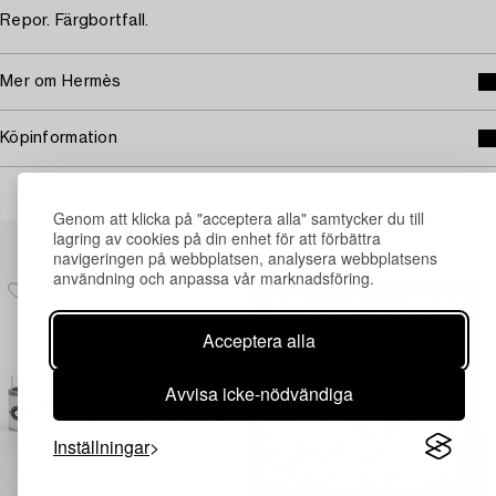
Repor. Färgbortfall.
Mer om Hermès
Köpinformation
Genom att klicka på "acceptera alla" samtycker du till
Andra har även tittat på
lagring av cookies på din enhet för att förbättra
navigeringen på webbplatsen, analysera webbplatsens
användning och anpassa vår marknadsföring.
Acceptera alla
Avvisa icke-nödvändiga
Inställningar