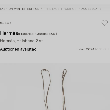
FASHION WINTER EDITION
VINTAGE & FASHION
ACCESSOARER
1608594
Hermès
(Frankrike, Grundat 1837)
Hermès, Halsband 2 st
Auktionen avslutad
8 dec 2024
17:36 CET