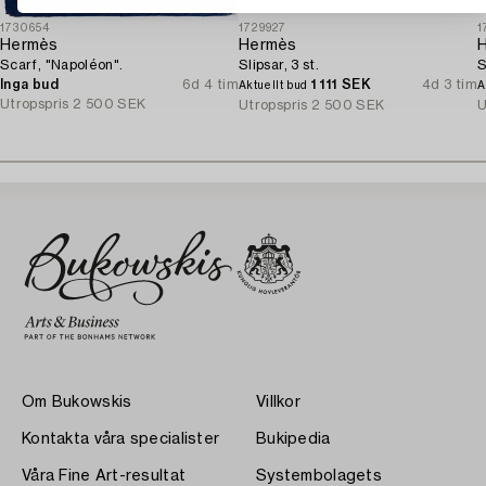
1730654
1729927
1
Hermès
Hermès
Scarf, "Napoléon".
Slipsar, 3 st.
S
Inga bud
6d 4 tim
1 111 SEK
4d 3 tim
Aktuellt bud
A
Utropspris
2 500 SEK
Utropspris
2 500 SEK
U
Om Bukowskis
Villkor
Kontakta våra specialister
Bukipedia
Våra Fine Art-resultat
Systembolagets