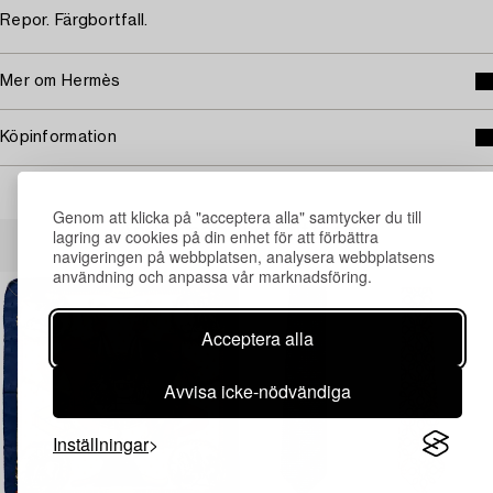
Repor. Färgbortfall.
Mer om Hermès
Köpinformation
Genom att klicka på "acceptera alla" samtycker du till
Andra har även tittat på
lagring av cookies på din enhet för att förbättra
navigeringen på webbplatsen, analysera webbplatsens
användning och anpassa vår marknadsföring.
Acceptera alla
Avvisa icke-nödvändiga
Inställningar