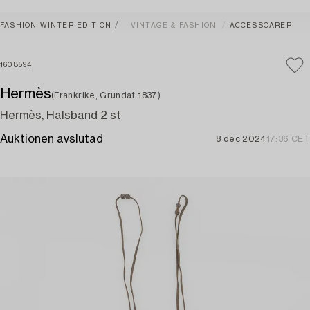
FASHION WINTER EDITION
VINTAGE & FASHION
ACCESSOARER
1608594
Hermès
(Frankrike, Grundat 1837)
Hermès, Halsband 2 st
Auktionen avslutad
8 dec 2024
17:36 CET