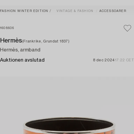
FASHION WINTER EDITION
VINTAGE & FASHION
ACCESSOARER
1608606
Hermès
(Frankrike, Grundat 1837)
Hermès, armband
Auktionen avslutad
8 dec 2024
17:22 CET