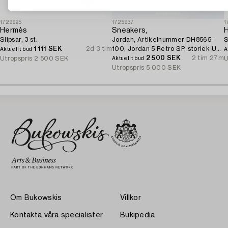
1729925
1725937
1
Hermès
Sneakers,
Slipsar, 3 st.
Jordan, Artikelnummer DH8565-
S
1 111 SEK
2d 3 tim
100, Jordan 5 Retro SP, storlek US
Aktuellt bud
A
9.
2 500 SEK
2 tim 27m
Utropspris
2 500 SEK
U
Aktuellt bud
Utropspris
5 000 SEK
Om Bukowskis
Villkor
Kontakta våra specialister
Bukipedia