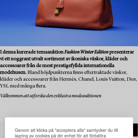
I denna kurerade temaauktion
Fashion Winter Edition
presenterar
vi ett noggrant utvalt sortiment av ikoniska väskor, kläder och
accessoarer från de mest prestigefyllda internationella
modehusen.
Bland höjdpunkterna finns eftertraktade väskor,
kläder och accessoarer från Hermès, Chanel, Louis Vuitton, Dior,
YSL med många flera.
Välkommen att utforska den exklusiva modeauktionen
Genom att klicka på "acceptera alla" samtycker du till
lagring av cookies på din enhet för att förbättra